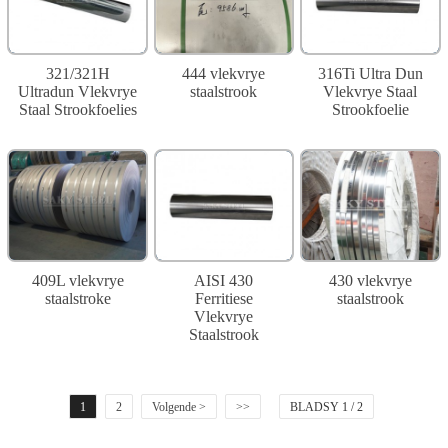
321/321H
444 vlekvrye
316Ti Ultra Dun
Ultradun Vlekvrye
staalstrook
Vlekvrye Staal
Staal Strookfoelies
Strookfoelie
409L vlekvrye
AISI 430
430 vlekvrye
staalstroke
Ferritiese
staalstrook
Vlekvrye
Staalstrook
1
2
Volgende >
>>
BLADSY 1 / 2