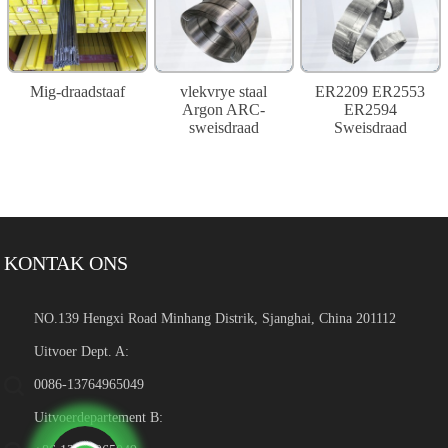
Mig-draadstaaf
vlekvrye staal
ER2209 ER2553
Argon ARC-
ER2594
sweisdraad
Sweisdraad
KONTAK ONS
NO.139 Hengxi Road Minhang Distrik, Sjanghai, China 201112
Uitvoer Dept. A:
0086-13764965049
Uitvoerdepartement B: