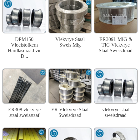
DPM150
Vlekvrye Staal
ER309L MIG &
Vloeistofkern
Sweis Mig
TIG Vlekvrye
Hardlasdraad vir
Staal Sweisdraad
D...
ER308 vlekvrye
ER Vlekvrye Staal
vlekvrye staal
staal sweisstaaf
Sweisdraad
sweisdraad