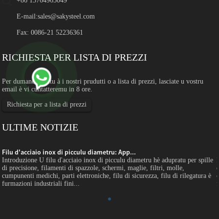
+86 13764965049
E-mail:
sales@sakysteel.com
Fax: 0086-21 52236361
RICHIESTA PER LISTA DI PREZZI
Per dumande nantu à i nostri prudutti o a lista di prezzi, lasciate u vostru
email è vi cuntatteremu in 8 ore.
Richiesta per a lista di prezzi
ULTIME NOTIZIE
Filu d'acciaio inox di picculu diametru: App...
Introduzione U filu d'acciaio inox di picculu diametru hè adupratu per spille
di precisione, filamenti di spazzole, schermi, maglie, filtri, molle,
cumpunenti medichi, parti elettroniche, filu di sicurezza, filu di rilegatura è
furmazioni industriali fini...