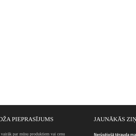
ŽA PIEPRASĪJUMS
JAUNĀKĀS ZI
iametra stieple: pielie...
u vairāk par mūsu produktiem vai cenu
Nerūsējošā tērauda maza