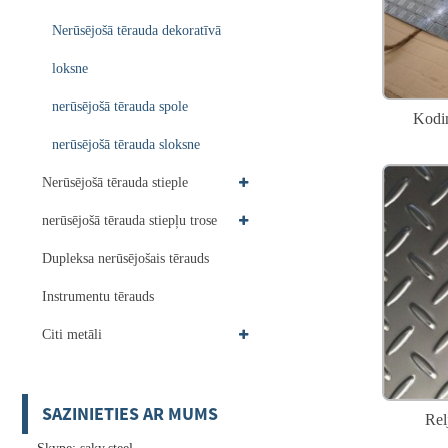
Nerūsējošā tērauda dekoratīvā
loksne
nerūsējošā tērauda spole
Kodin
nerūsējošā tērauda sloksne
Nerūsējošā tērauda stieple
nerūsējošā tērauda stiepļu trose
Dupleksa nerūsējošais tērauds
Instrumentu tērauds
Citi metāli
SAZINIETIES AR MUMS
Rel