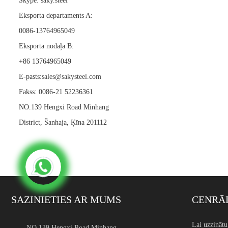
Skype: saky.steel
Eksporta departaments A:
0086-13764965049
Eksporta nodaļa B:
+86 13764965049
E-pasts:
sales@sakysteel.com
Fakss: 0086-21 52236361
NO.139 Hengxi Road Minhang
District, Šanhaja, Ķīna 201112
SAZINIETIES AR MUMS
CENRĀD
Nerūsējošā tērauda maza d
Lai uzzināt
NO.139 Hengxi Road Minhang