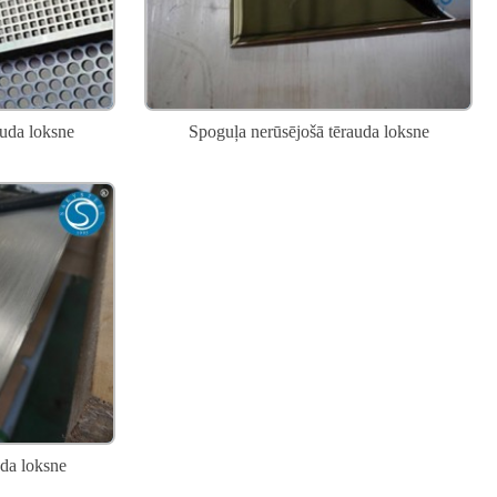
auda loksne
Spoguļa nerūsējošā tērauda loksne
uda loksne