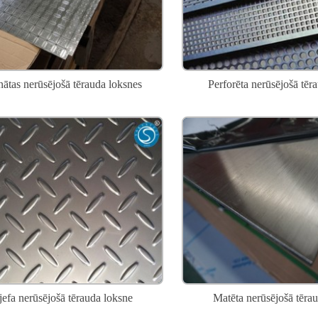
ātas nerūsējošā tērauda loksnes
Perforēta nerūsējošā tēr
jefa nerūsējošā tērauda loksne
Matēta nerūsējošā tēra