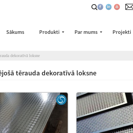
Sākums
Produkti
Par mums
Projekti
ērauda dekoratīvā loksne
jošā tērauda dekoratīvā loksne