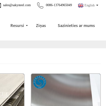
sales@sakysteel.com
0086-13764965049
English
Resursi
Ziņas
Sazinieties ar mums