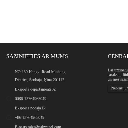
SAZINIETIES AR MUMS
CENRĀD
Nerūsējošā tērauda maza d
Lai uzzināt
NO.139 Hengxi Road Minhang
sarakstu, lū
Ievads Nerūsējošā tērauda m
un mēs sazin
District, Šanhaja, Ķīna 201112
suku pavedieniem, sietiem,
elektroniskām detaļām, droš
Pieprasīju
rūpnieciskām formēšanas ie
Eksporta departaments A:
0086-13764965049
Eksporta nodaļa B:
+86 13764965049
E-pasts:
sales@sakysteel.com