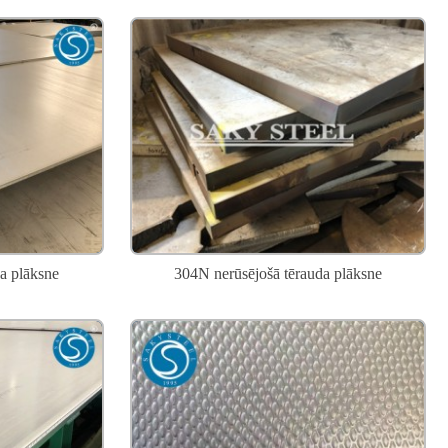
a plāksne
304N nerūsējošā tērauda plāksne