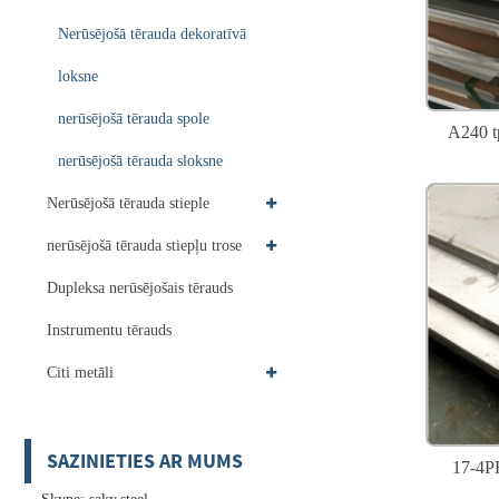
Nerūsējošā tērauda dekoratīvā
loksne
nerūsējošā tērauda spole
A240 tp
nerūsējošā tērauda sloksne
Nerūsējošā tērauda stieple
nerūsējošā tērauda stiepļu trose
Dupleksa nerūsējošais tērauds
Instrumentu tērauds
Citi metāli
SAZINIETIES AR MUMS
17-4PH