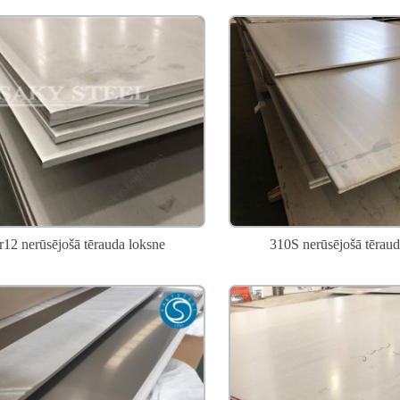
12 nerūsējošā tērauda loksne
310S nerūsējošā tēraud