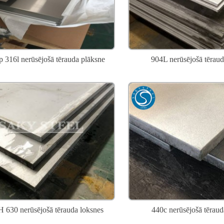
 316l nerūsējošā tērauda plāksne
904L nerūsējošā tēraud
 630 nerūsējošā tērauda loksnes
440c nerūsējošā tēraud