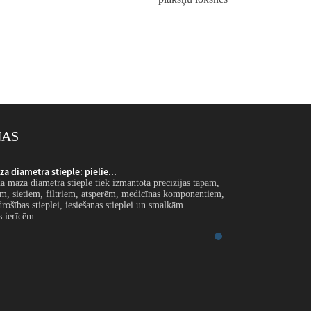
ŅAS
 diametra stieple: pielie...
Nerūsējošā tērauda m
a maza diametra stieple tiek izmantota precīzijas tapām,
Ievads Nerūsējošā tēr
em, sietiem, filtriem, atsperēm, medicīnas komponentiem,
suku pavedieniem, si
rošības stieplei, iesiešanas stieplei un smalkām
elektroniskām detaļām
 ierīcēm...
rūpnieciskām formēša