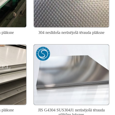
a plāksne
304 neslīdoša nerūsējošā tērauda plāksne
a plāksne
JIS G4304 SUS304J1 nerūsējošā tērauda
plākšņu loksnes