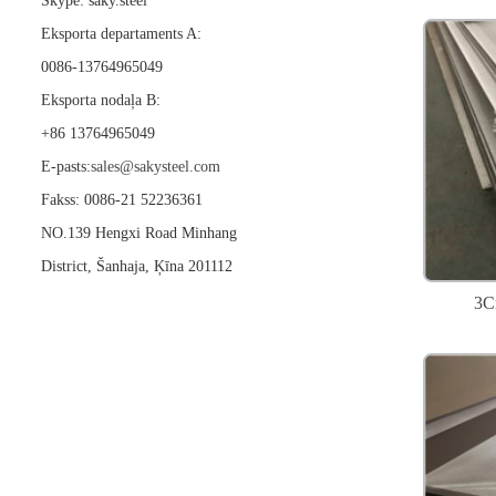
Skype: saky.steel
Eksporta departaments A:
0086-13764965049
Eksporta nodaļa B:
+86 13764965049
E-pasts:
sales@sakysteel.com
Fakss: 0086-21 52236361
NO.139 Hengxi Road Minhang
District, Šanhaja, Ķīna 201112
3Cr