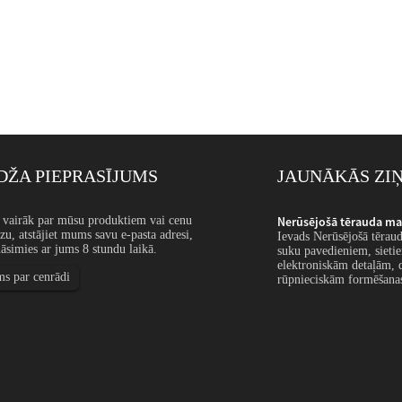
ŽA PIEPRASĪJUMS
JAUNĀKĀS ZI
iametra stieple: pielie...
u vairāk par mūsu produktiem vai cenu
Nerūsējošā tērauda maza
dzu, atstājiet mums savu e-pasta adresi,
aza diametra stieple tiek izmantota precīzijas tapām,
Ievads Nerūsējošā tēraud
āsimies ar jums 8 stundu laikā.
 sietiem, filtriem, atsperēm, medicīnas komponentiem,
suku pavedieniem, sieti
ības stieplei, iesiešanas stieplei un smalkām
elektroniskām detaļām, d
ms par cenrādi
rīcēm...
rūpnieciskām formēšanas