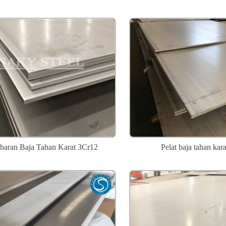
aran Baja Tahan Karat 3Cr12
Pelat baja tahan kar