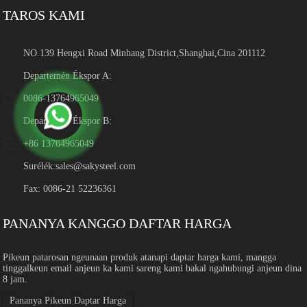
TAROS KAMI
NO.139 Hengxi Road Minhang District,Shanghai,Cina 201112
Departemén Ékspor A:
0086-13764965049
Departemén Ékspor B:
+86 13764965049
Surélék:
sales@sakysteel.com
Fax: 0086-21 52236361
PANANYA KANGGO DAFTAR HARGA
Pikeun patarosan ngeunaan produk atanapi daptar harga kami, mangga
tinggalkeun email anjeun ka kami sareng kami bakal ngahubungi anjeun dina
8 jam.
Pananya Pikeun Daptar Harga