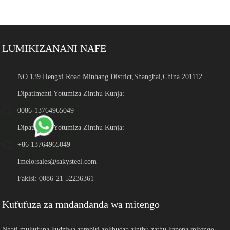
LUMIKIZANANI NAFE
NO.139 Hengxi Road Minhang District,Shanghai,China 201112
Dipatimenti Yotumiza Zinthu Kunja:
0086-13764965049
Dipatimenti Yotumiza Zinthu Kunja:
+86 13764965049
Imelo:
sales@sakysteel.com
Fakisi: 0086-21 52236361
Kufufuza za mndandanda wa mitengo
Ngati mukufuna kudziwa zambiri zokhudza zinthu zathu kapena mitengo