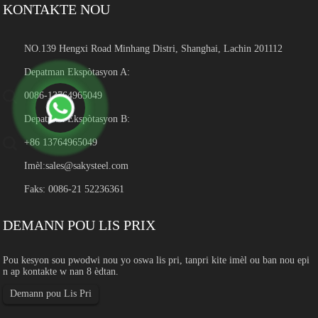
KONTAKTE NOU
NO.139 Hengxi Road Minhang Distri, Shanghai, Lachin 201112
Depatman Ekspòtasyon A:
0086-13764965049
Depatman Ekspòtasyon B:
+86 13764965049
Imèl:
sales@sakysteel.com
Faks: 0086-21 52236361
DEMANN POU LIS PRIX
Pou kesyon sou pwodwi nou yo oswa lis pri, tanpri kite imèl ou ban nou epi
n ap kontakte w nan 8 èdtan.
Demann pou Lis Pri