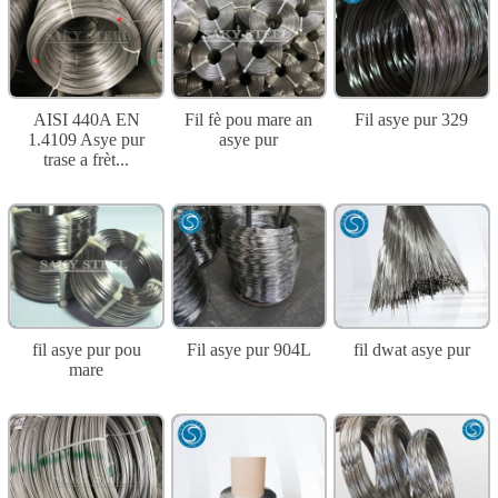
AISI 440A EN
Fil fè pou mare an
Fil asye pur 329
1.4109 Asye pur
asye pur
trase a frèt...
fil asye pur pou
Fil asye pur 904L
fil dwat asye pur
mare