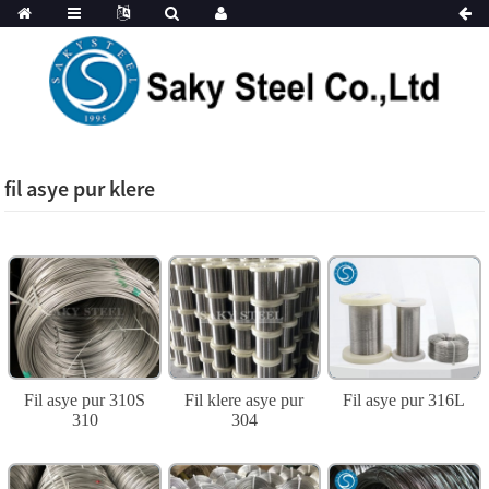
fil asye pur klere
Fil asye pur 310S
Fil klere asye pur
Fil asye pur 316L
310
304