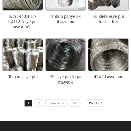
AISI 440B EN
tanbou papye ak
Fil klere asye pur
1.4112 Asye pur
fil asye pur
trase a frèt
trase a frèt...
fil mare asye pur
Fil asye pur ki pa
434 fil asye pur
mayetik
1
2
Pwochen >
>>
PAJ 1 / 2