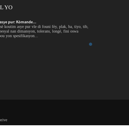
L YO
asye pur: Kòmande...
Sipò gwosè koutim 
koutim asye pur vle di founi fèy, plak, ba, tiyo, tib,
Entwodiksyon Sipò gwo
pesyal nan dimansyon, tolerans, longè, fini oswa
bann, fil oswa pwofil
ou yon spesifikasyon...
kondisyon trete chwaz
rive