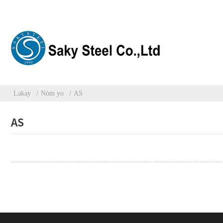
Lakay
Nòm yo
AS
AS