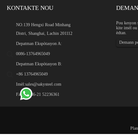
KONTAKTE NOU
DEMANN
Sipò gwosè koutim an asy
Pou kesyon 
NO.139 Hengxi Road Minhang
kite imèl ou
Entwodiksyon Sipò gwosè kou
èdtan.
Distri, Shanghai, Lachin 201112
bann, fil oswa pwofil espes
kondisyon trete chwazi pou 
Demann po
Depatman Ekspòtasyon A:
0086-13764965049
Depatman Ekspòtasyon B:
+86 13764965049
Imèl:
sales@sakysteel.com
Faks: 0086-21 52236361
Plan