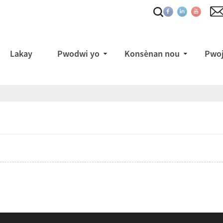
Lakay
Pwodwi yo
Konsènan nou
Pwoj