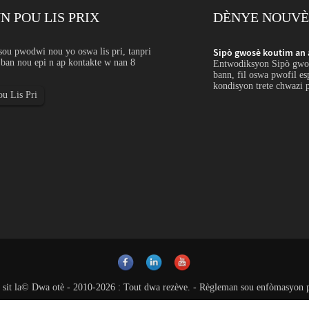
 POU LIS PRIX
DÈNYE NOUVÈ
e pur: Kòmande...
sou pwodwi nou yo oswa lis pri, tanpri
Sipò gwosè koutim an 
 ban nou epi n ap kontakte w nan 8
tim asye pur vle di founi fèy, plak, ba, tiyo, tib,
Entwodiksyon Sipò gwosè 
yal nan dimansyon, tolerans, longè, fini oswa
bann, fil oswa pwofil es
yon spesifikasyon...
kondisyon trete chwazi p
u Lis Pri
 sit la
© Dwa otè - 2010-2026 : Tout dwa rezève.
-
Règleman sou enfòmasyon p