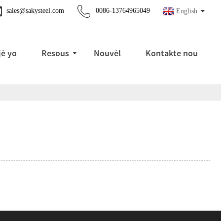
sales@sakysteel.com
0086-13764965049
English
è yo
Resous
Nouvèl
Kontakte nou