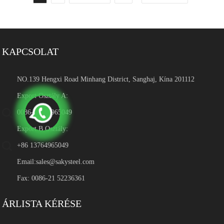
KAPCSOLAT
NO.139 Hengxi Road Minhang District, Sanghaj, Kína 201112
Export Osztály A:
0086-13764965049
Export B Osztály:
+86 13764965049
Email:
sales@sakysteel.com
Fax: 0086-21 52236361
ÁRLISTA KÉRÉSE