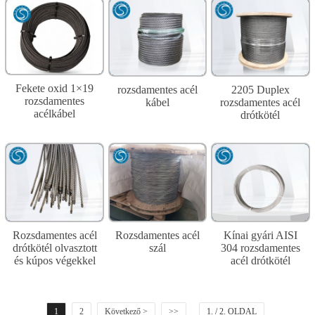
Fekete oxid 1×19
rozsdamentes acél
2205 Duplex
rozsdamentes
kábel
rozsdamentes acél
acélkábel
drótkötél
Rozsdamentes acél
Rozsdamentes acél
Kínai gyári AISI
drótkötél olvasztott
szál
304 rozsdamentes
és kúpos végekkel
acél drótkötél
1
2
Következő >
>>
1. / 2. OLDAL