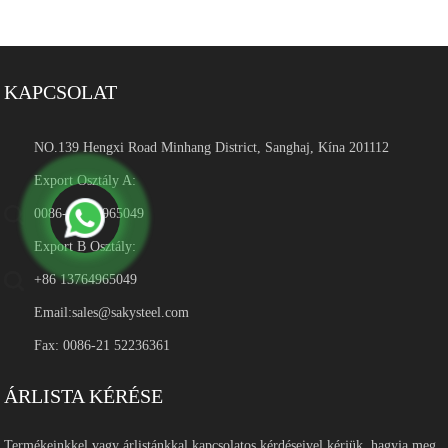
KAPCSOLAT
NO.139 Hengxi Road Minhang District, Sanghaj, Kína 201112
Export Osztály A:
0086-13764965049
Export B Osztály:
+86 13764965049
Email:
sales@sakysteel.com
Fax: 0086-21 52236361
ÁRLISTA KÉRÉSE
Termékeinkkel vagy árlistánkkal kapcsolatos kérdéseivel kérjük, hagyja meg