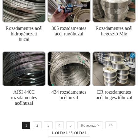
Rozsdamentes acél
305 rozsdamentes
Rozsdamentes acél
hidrogénezett
acél rugóhuzal
hegesztő Mig
huzal
AISI 440C
434 rozsdamentes
ER rozsdamentes
rozsdamentes
acélhuzal
acél hegesztőhuzal
acélhuzal
1
2
3
4
5
Következő >
>>
1. OLDAL / 5. OLDAL