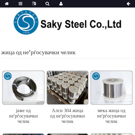
жица од не'рѓосувачки челик
јаже од
Алси 304 жица
мека жица од
не'рѓосувачки
од не'рѓосувачки
не'рѓосувачки
челик
челик
челик