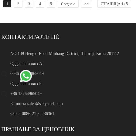
1
2
3
4
5
Следно >
>>
СТРАНИЦА 1 / 5
КОНТАКТИРАЈТЕ НÈ
NO.139 Hengxi Road Minhang District, Шангај, Кина 201112
Оддел за извоз А:
0086-13764965049
Оддел за извоз Б:
+86 13764965049
Е-пошта:
sales@sakysteel.com
Факс: 0086-21 52236361
ПРАШАЊЕ ЗА ЦЕНОВНИК