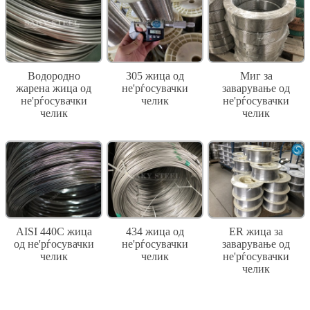
Водородно
305 жица од
Миг за
жарена жица од
не'рѓосувачки
заварување од
не'рѓосувачки
челик
не'рѓосувачки
челик
челик
AISI 440C жица
434 жица од
ER жица за
од не'рѓосувачки
не'рѓосувачки
заварување од
челик
челик
не'рѓосувачки
челик