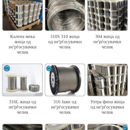
Калена мека
310S 310 жица
304 жица од
жица од
од не'рѓосувачки
не'рѓосувачки
не'рѓосувачки
челик
челик
челик
316L жица од
316 Јаже од
Ултра фина жица
не'рѓосувачки
не'рѓосувачки
од не'рѓосувачки
челик
челик
челик