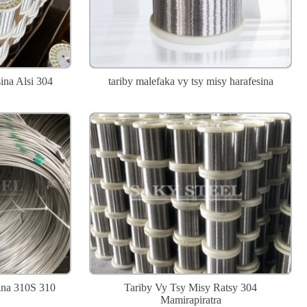
sina Alsi 304
tariby malefaka vy tsy misy harafesina
sina 310S 310
Tariby Vy Tsy Misy Ratsy 304
Mamirapiratra