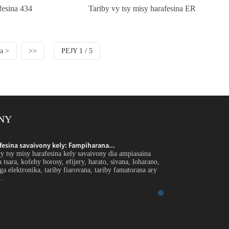
fesina 434
Tariby vy tsy misy harafesina ER
a >
>>
PEJY 1 / 5
NY
afesina savaivony kely: Fampiharana...
Tariby vy tsy misy h
y tsy misy harafesina kely savaivony dia ampiasaina
Fampidirana Ny tarib
 tsara, kofehy borosy, efijery, harato, sivana, loharano,
amin'ny fanjaitra maz
nga elektronika, tariby fiarovana, tariby famatorana ary
singa ara-pitsaboana,
..
endrika indostrialy tsa