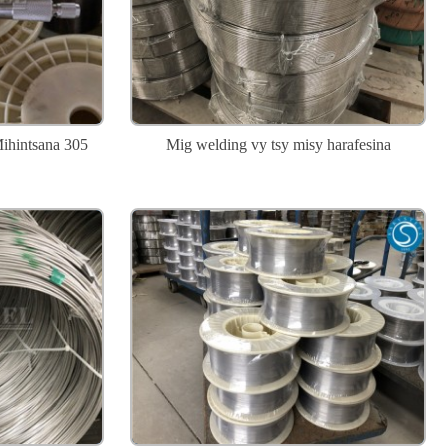
ihintsana 305
Mig welding vy tsy misy harafesina