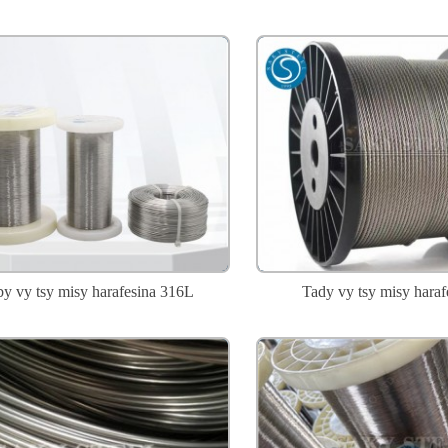
by vy tsy misy harafesina 316L
Tady vy tsy misy haraf