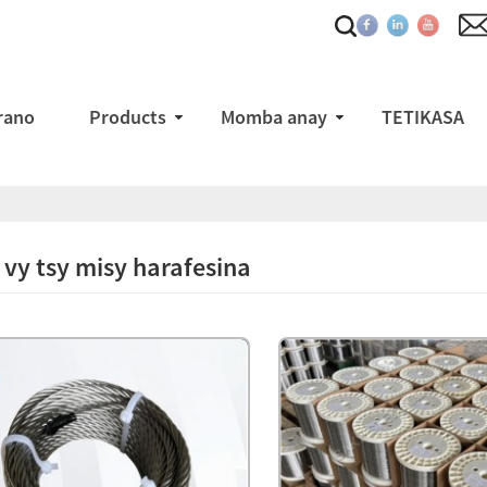
rano
Products
Momba anay
TETIKASA
 vy tsy misy harafesina