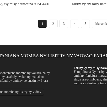
vy tsy misy harafesina AISI 440C
Tariby vy tsy misy hara
1
2
3
4
5
Manarak
ANIANA MOMBA NY LISITRY NY
VAOVAO FARA
sina savaivony kely: Fampiharana...
Tariby vy tsy misy har
sy misy harafesina kely savaivony dia ampiasaina
Fampidirana Ny tariby v
anontaniana momba ny vokatra na ny
ra, kofehy borosy, efijery, harato, sivana, loharano,
amin'ny fanjaitra mazava
idiny, azafady avelao ny mailakao
 elektronika, tariby fiarovana, tariby famatorana ary
singa ara-pitsaboana, si
ifandray aminay ao anatin'ny 8 ora
endrika indostrialy tsara.
na momba ny lisitry ny vidiny