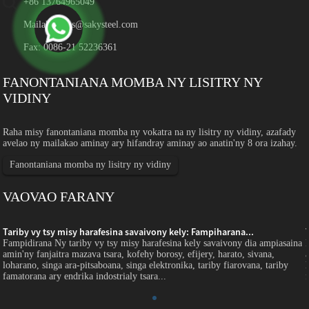
+86 13764965049
Mailaka:
sales@sakysteel.com
Fax: 0086-21 52236361
FANONTANIANA MOMBA NY LISITRY NY
VIDINY
Raha misy fanontaniana momba ny vokatra na ny lisitry ny vidiny, azafady
avelao ny mailakao aminay ary hifandray aminay ao anatin'ny 8 ora izahay.
Fanontaniana momba ny lisitry ny vidiny
VAOVAO FARANY
Tariby vy tsy misy harafesina savaivony kely: Fampiharana...
Fampidirana Ny tariby vy tsy misy harafesina kely savaivony dia ampiasaina
amin'ny fanjaitra mazava tsara, kofehy borosy, efijery, harato, sivana,
loharano, singa ara-pitsaboana, singa elektronika, tariby fiarovana, tariby
famatorana ary endrika indostrialy tsara...