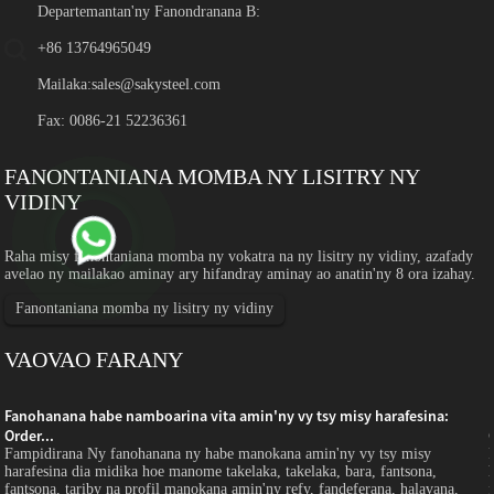
Departemantan'ny Fanondranana B:
+86 13764965049
Mailaka:
sales@sakysteel.com
Fax: 0086-21 52236361
FANONTANIANA MOMBA NY LISITRY NY
VIDINY
Raha misy fanontaniana momba ny vokatra na ny lisitry ny vidiny, azafady
avelao ny mailakao aminay ary hifandray aminay ao anatin'ny 8 ora izahay.
Fanontaniana momba ny lisitry ny vidiny
VAOVAO FARANY
Fanohanana habe namboarina vita amin'ny vy tsy misy harafesina:
Order...
Fampidirana Ny fanohanana ny habe manokana amin'ny vy tsy misy
harafesina dia midika hoe manome takelaka, takelaka, bara, fantsona,
fantsona, tariby na profil manokana amin'ny refy, fandeferana, halavana,