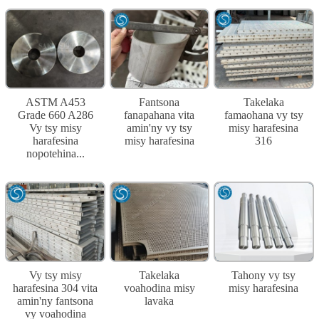
ASTM A453
Fantsona
Takelaka
Grade 660 A286
fanapahana vita
famaohana vy tsy
Vy tsy misy
amin'ny vy tsy
misy harafesina
harafesina
misy harafesina
316
nopotehina...
Vy tsy misy
Takelaka
Tahony vy tsy
harafesina 304 vita
voahodina misy
misy harafesina
amin'ny fantsona
lavaka
vy voahodina