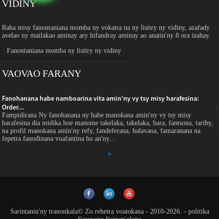
VIDINY
Raha misy fanontaniana momba ny vokatra na ny lisitry ny vidiny, azafady
avelao ny mailakao aminay ary hifandray aminay ao anatin'ny 8 ora izahay.
Fanontaniana momba ny lisitry ny vidiny
VAOVAO FARANY
Fanohanana habe namboarina vita amin'ny vy tsy misy harafesina:
Order...
Fampidirana Ny fanohanana ny habe manokana amin'ny vy tsy misy
harafesina dia midika hoe manome takelaka, takelaka, bara, fantsona, tariby,
na profil manokana amin'ny refy, fandeferana, halavana, famaranana na
fepetra fanodinana voafantina ho an'ny...
Sarintanin'ny tranonkala
© Zo rehetra voatokana - 2010-2026.
-
politika