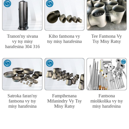
Tranon'ny sivana
Kiho fantsona vy
Tee Fantsona Vy
vy tsy misy
tsy misy harafesina
Tsy Misy Ratsy
harafesina 304 316
Satroka faran'ny
Fampihenana
Fantsona
fantsona vy tsy
Mifanindry Vy Tsy
miolikolika vy tsy
misy harafesina
Misy Ratsy
misy harafesina