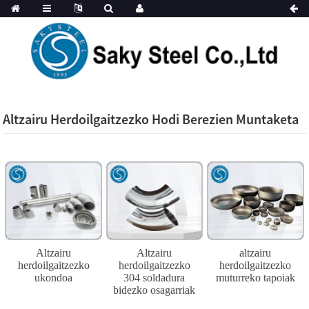
Altzairu Herdoilgaitzezko Hodi Berezien Muntaketa
Altzairu
Altzairu
altzairu
herdoilgaitzezko
herdoilgaitzezko
herdoilgaitzezko
ukondoa
304 soldadura
muturreko tapoiak
bidezko osagarriak