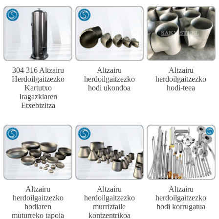
304 316 Altzairu
Altzairu
Altzairu
Herdoilgaitzezko
herdoilgaitzezko
herdoilgaitzezko
Kartutxo
hodi ukondoa
hodi-teea
Iragazkiaren
Etxebizitza
Altzairu
Altzairu
Altzairu
herdoilgaitzezko
herdoilgaitzezko
herdoilgaitzezko
hodiaren
murriztaile
hodi korrugatua
muturreko tapoia
kontzentrikoa