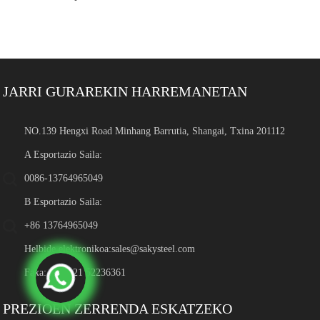
JARRI GURAREKIN HARREMANETAN
NO.139 Hengxi Road Minhang Barrutia, Shangai, Txina 201112
A Esportazio Saila:
0086-13764965049
B Esportazio Saila:
+86 13764965049
Helbide elektronikoa:
sales@sakysteel.com
Faxa: 0086-21 52236361
PREZIOEN ZERRENDA ESKATZEKO