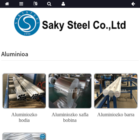
Aluminioa
Aluminiozko
Aluminiozko xafla
Aluminiozko barra
hodia
bobina