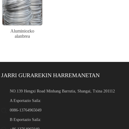
Aluminiozko
alanbrea
JARRI GURAREKIN HARREMANETAN
NO.139 Hengxi Road Minhang Barrutia, Shangai, Txina 201112
A Esportazio Saila:
0086-13764965049
B Esportazio Saila: