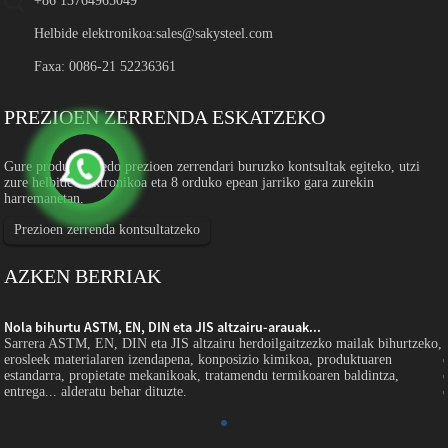
+86 13764965049
Helbide elektronikoa:
sales@sakysteel.com
Faxa: 0086-21 52236361
PREZIOEN ZERRENDA ESKATZEKO
Gure produktuei edo prezioen zerrendari buruzko kontsultak egiteko, utzi
zure helbide elektronikoa eta 8 orduko epean jarriko gara zurekin
harremanetan.
Prezioen zerrenda kontsultatzeko
AZKEN BERRIAK
Nola bihurtu ASTM, EN, DIN eta JIS altzairu-arauak...
,
Sarrera ASTM, EN, DIN eta JIS altzairu herdoilgaitzezko mailak bihurtzeko,
erosleek materialaren izendapena, konposizio kimikoa, produktuaren
estandarra, propietate mekanikoak, tratamendu termikoaren baldintza,
entrega... alderatu behar dituzte.