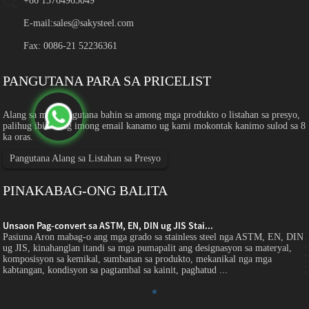
+86 13764965049
E-mail:
sales@sakysteel.com
Fax: 0086-21 52236361
PANGUTANA PARA SA PRICELIST
Alang sa mga pangutana bahin sa among mga produkto o listahan sa presyo,
palihug ibilin ang imong email kanamo ug kami mokontak kanimo sulod sa 8
ka oras.
Pangutana Alang sa Listahan sa Presyo
PINAKABAG-ONG BALITA
Unsaon Pag-convert sa ASTM, EN, DIN ug JIS Stai...
N
Pasiuna Aron mabag-o ang mga grado sa stainless steel nga ASTM, EN, DIN
ug JIS, kinahanglan itandi sa mga pumapalit ang designasyon sa materyal,
komposisyon sa kemikal, sumbanan sa produkto, mekanikal nga mga
kabtangan, kondisyon sa pagtambal sa kainit, paghatud ...