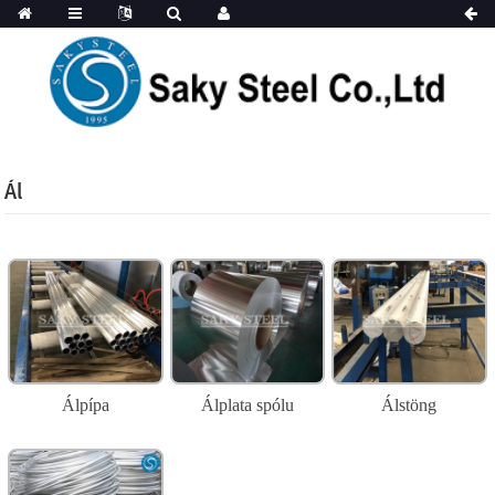
Ál
Álpípa
Álplata spólu
Álstöng