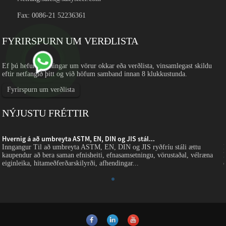
Fax: 0086-21 52236361
FYRIRSPURN UM VERÐLISTA
Ef þú hefur spurningar um vörur okkar eða verðlista, vinsamlegast skildu
eftir netfangið þitt og við höfum samband innan 8 klukkustunda.
Fyrirspurn um verðlista
NÝJUSTU FRÉTTIR
Hvernig á að umbreyta ASTM, EN, DIN og JIS stál...
Inngangur Til að umbreyta ASTM, EN, DIN og JIS ryðfríu stáli ættu
kaupendur að bera saman efnisheiti, efnasamsetningu, vörustaðal, vélræna
eiginleika, hitameðferðarskilyrði, afhendingar...