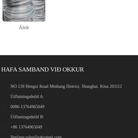
Álvír
HAFA SAMBAND VIÐ OKKUR
NO.139 Hengxi Road Minhang District, Shanghai, Kína 201112
Útflutningsdeild A:
0086-13764965049
Útflutningsdeild B:
+86 13764965049
Netfang:
sales@sakysteel.com