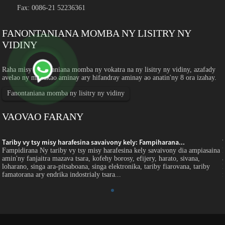
Fax: 0086-21 52236361
FANONTANIANA MOMBA NY LISITRY NY
VIDINY
Raha misy fanontaniana momba ny vokatra na ny lisitry ny vidiny, azafady
avelao ny mailakao aminay ary hifandray aminay ao anatin'ny 8 ora izahay.
Fanontaniana momba ny lisitry ny vidiny
VAOVAO FARANY
Tariby vy tsy misy harafesina savaivony kely: Fampiharana...
Fampidirana Ny tariby vy tsy misy harafesina kely savaivony dia ampiasaina
amin'ny fanjaitra mazava tsara, kofehy borosy, efijery, harato, sivana,
loharano, singa ara-pitsaboana, singa elektronika, tariby fiarovana, tariby
famatorana ary endrika indostrialy tsara...