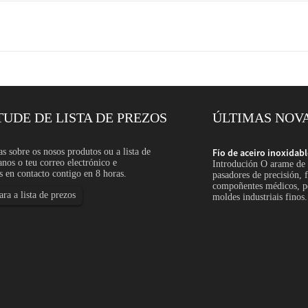
TUDE DE LISTA DE PREZOS
ÚLTIMAS NOV
de diámetro pequeno: Aplicación...
as sobre os nosos produtos ou a lista de
Fío de aceiro inoxidab
anos o teu correo electrónico e
iro inoxidable de pequeno diámetro úsase para
Introdución O arame de 
 en contacto contigo en 8 horas.
entos de cepillo, pantallas, mallas, filtros, resortes,
pasadores de precisión, f
 electrónicas, arame de seguridade, arame de unión e
compoñentes médicos, pe
ra a lista de prezos
moldes industriais finos.