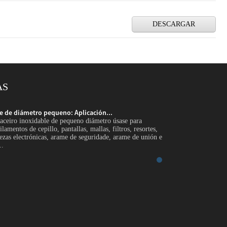
DESCARGAR
AS
le de diámetro pequeno: Aplicación...
Fío de aceiro inoxi
aceiro inoxidable de pequeno diámetro úsase para
Introdución O arame 
ilamentos de cepillo, pantallas, mallas, filtros, resortes,
pasadores de precisión
zas electrónicas, arame de seguridade, arame de unión e
compoñentes médicos,
..
moldes industriais fin