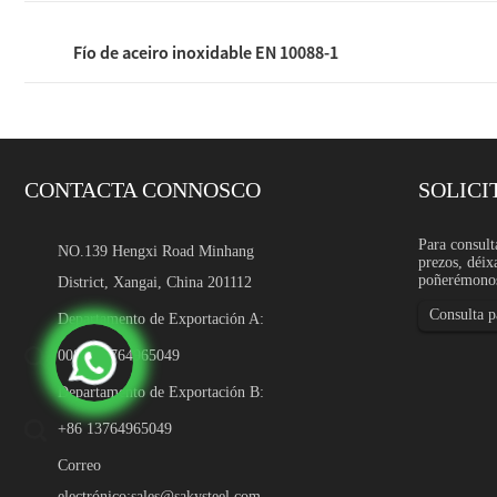
Fío de aceiro inoxidable EN 10088-1
CONTACTA CONNOSCO
SOLICI
Fío de aceiro inoxidable 
Para consult
NO.139 Hengxi Road Minhang
prezos, déix
Introdución O arame de ace
poñerémonos
District, Xangai, China 201112
pasadores de precisión, filam
compoñentes médicos, pezas
Consulta pa
moldes industriais finos...
Departamento de Exportación A:
0086-13764965049
Departamento de Exportación B:
+86 13764965049
Correo
electrónico:
sales@sakysteel.com