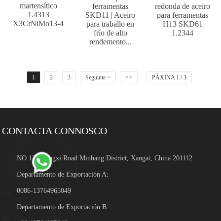
martensítico
ferramentas
redonda de aceiro
1.4313
SKD11 | Aceiro
para ferramentas
X3CrNiMo13-4
para traballo en
H13 SKD61
frío de alto
1.2344
rendemento...
1
2
3
Seguinte >
>>
PÁXINA 1 / 3
CONTACTA CONNOSCO
NO.139 Hengxi Road Minhang District, Xangai, China 201112
Departamento de Exportación A:
0086-13764965049
Departamento de Exportación B: