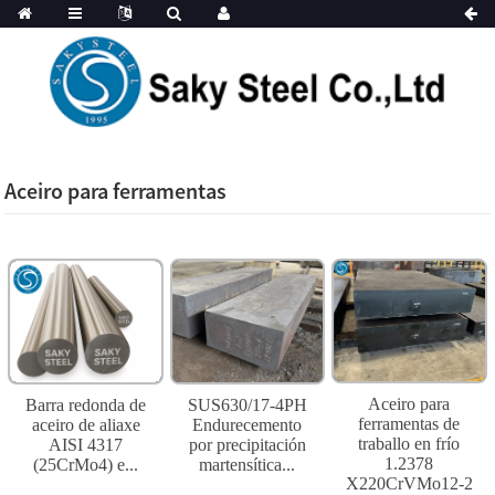
Aceiro para ferramentas
Aceiro para
Barra redonda de
SUS630/17-4PH
ferramentas de
aceiro de aliaxe
Endurecemento
traballo en frío
AISI 4317
por precipitación
1.2378
(25CrMo4) e...
martensítica...
X220CrVMo12-2