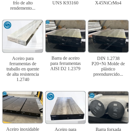
X45NiCrMo4
frío de alto
UNS K93160
rendemento...
Barra de aceiro
Aceiro para
DIN 1.2738
para ferramentas
ferramentas de
P20+Ni Molde de
AISI D2 1.2379
traballo en quente
plástico
de alta resistencia
preendurecido...
1.2740
Aceiro inoxidable
Aceiro para
Barra forxada