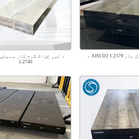
لې سټیل بار
د لوړ ځواک ګرم کار وسیلې 
1.2740