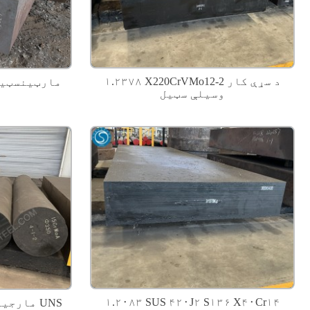
۱.۲۳۷۸ X220CrVMo12-2 د سړې کار
وسیلې سټیل
۱.۲۰۸۳ SUS ۴۲۰J۲ S۱۳۶ X۴۰Cr۱۴