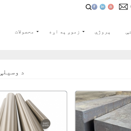
ې
پروژې
زموږ په اړه
محصولات
ک
د وسیلې 