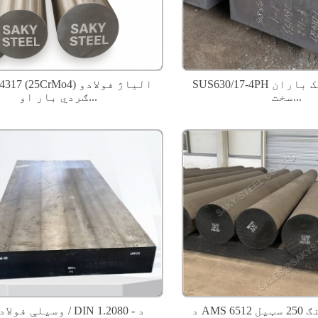
SUS630/17-4PH مارټینسټیک باران
سخت...
ګردي بار او...
د AMS 6512 مارجینګ 250 سټیل UNS