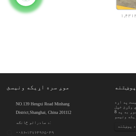
ارټینسټیک
پوښتنه
موږ سره اړیکه ونیسئ
یست په اړه
NO.139 Hengxi Road Minhang
 وکړئ خپل
پدې معنی دی چې د شیټ،
بریښنالیک موږ ته پریږدئ او موږ به په 8
پروفایلونه په ابعادو،
District,Shanghai, China 201112
ې د ځانګړي لپاره غوره
شوي ...
د صادراتو څانګه:
ه پوښتنه
۰۰۸۶-۱۳۷۶۴۹۶۵۰۴۹