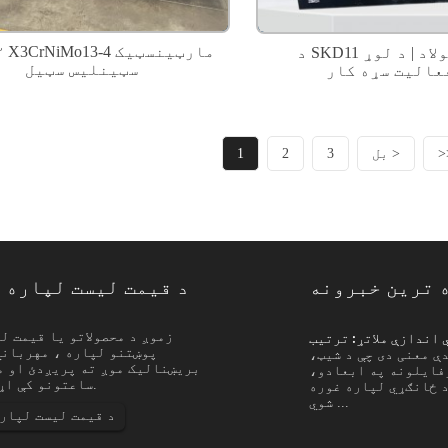
۱.۴۳۱۳ X3CrNiMo13-4 م
د SKD11 وسیلې فولاد | د لوړ
سټینلیس سټیل
>
بل >
3
2
1
 ترین خبرونه
د قیمت لیست لپاره 
د سټینلیس سټیل ګمرکي اندازې ملاتړ: ترتیب ...
زموږ د محصولاتو یا قیمت ل
پوښتنو لپاره ، مهرباني
ې معنی دی چې د شیټ،
پیژندنه د سټینلیس سټیل دودیز اندازې ملاتړ 
فایلونه په ابعادو،
پلیټ، بار، پایپ، ټیوب، پټې، تار یا ځانګړي 
ساعتونو کې اړیکه ونیسو.
د ځانګړي لپاره غوره
زغم، اوږدوالي، پای یا پروسس شوي شرایطو ک
شوي ...
د قیمت لیست لپار