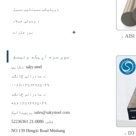
ډوپلیکس سټینلیس سټیل
د وسیلې فولاد
نور فلزات
د AISI 4317 (25CrMo4) الیاژ فولادو
موږ سره اړیکه ونیسئ
سکایپ: saky.steel
د صادراتو څانګه:
۰۰۸۶-۱۳۷۶۴۹۶۵۰۴۹
د صادراتو څانګه:
+۸۶ ۱۳۷۶۴۹۶۵۰۴۹
sales@sakysteel.com
برېښنالیک:
فکس: 0086-21 52236361
NO.139 Hengxi Road Minhang
د D3 وسیلې فولاد / DIN 1.2080 - د