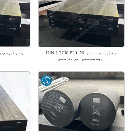
د AISI D2 1.2379 وسی
DIN 1.2738 P20+Ni مخکې سخت شوی
پلاستيکي مولډ سټی...