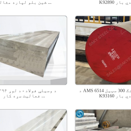
K ګردي بار
شین بلو لپاره مثالی ...
د AMS 6514 مارجینګ 300 سټیل UNS
۱.۲۳۹۴ د وسیلې
K ګردي بار
فعالیت سړه کار ...