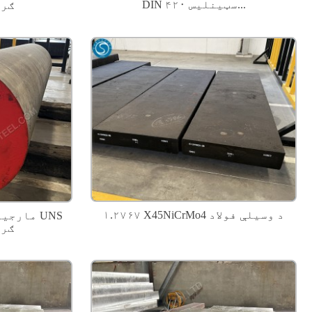
DIN ۴۲۰ سټینلیس...
92890
۱.۲۷۶۷ X45NiCrMo4 د وسیلې فولاد
93160