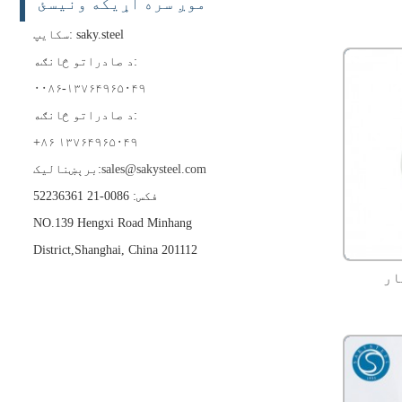
موږ سره اړیکه ونیسئ
سکایپ: saky.steel
د صادراتو څانګه:
۰۰۸۶-۱۳۷۶۴۹۶۵۰۴۹
د صادراتو څانګه:
+۸۶ ۱۳۷۶۴۹۶۵۰۴۹
sales@sakysteel.com
برېښنالیک:
فکس: 0086-21 52236361
NO.139 Hengxi Road Minhang
District,Shanghai, China 201112
ار