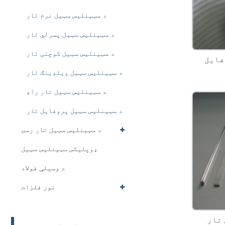
د سټینلیس سټیل نرم تار
د سټینلیس سټیل پسرلي تار
د سټینلیس سټیل کوچنی تار
فایل
د سټینلیس سټیل ویلډینګ تار
د سټینلیس سټیل تار راډ
د سټینلیس سټیل پروفایل تار
د سټینلیس سټیل تار رسۍ
ډوپلیکس سټینلیس سټیل
د وسیلې فولاد
نور فلزات
تار