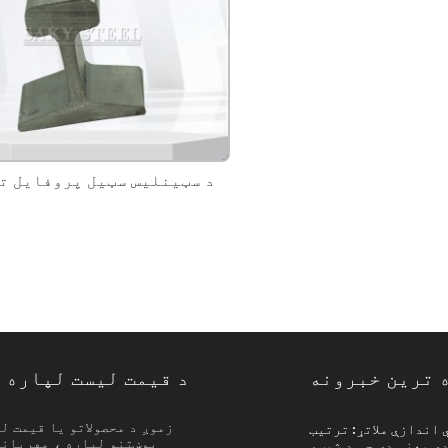
د سټینلیس سټیل پروفایل ت
 ترین خبرونه
د قیمت لیست لپاره 
د سټینلیس سټیل ګمرکي اندازې ملاتړ: ترتیب ...
زموږ د محصولاتو یا قیمت ل
پوښتنو لپاره ، مهرباني
ې معنی دی چې د شیټ،
پیژندنه د سټینلیس سټیل دودیز اندازې ملاتړ 