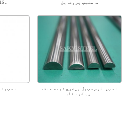
سلیپ پروفایل ...
316 تقویه کونکی ...
د سټینلیس سټیل بیضوي نیمه حلقه
د سټینل
نیم ګرد تار