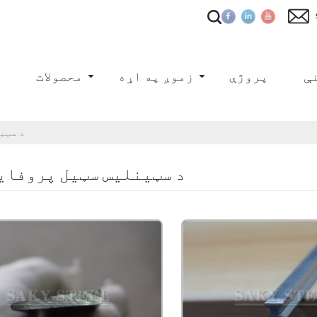
ې
پروژې
زموږ په اړه
محصولات
ک
د سټی
د سټینلیس سټیل پروفای