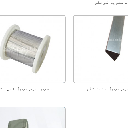
یس سټیل مثلث تار
د سټینلیس سټیل فلیټ ت