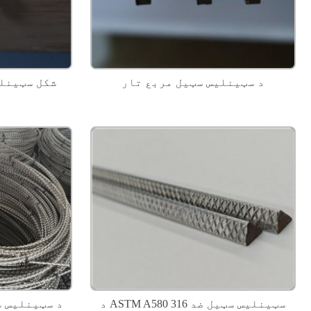
د سټینلیس سټیل مربع تار
د ASTM A580 316 سټینلیس سټیل ضد