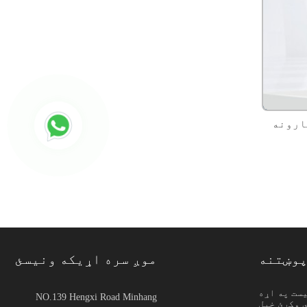
ارونه
پوښتنه
موږ سره اړیکه ونیسئ
یست په اړه
NO.139 Hengxi Road Minhang
 وکړئ خپل
پدې معنی دی چې د شیټ،