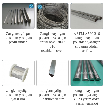
Zanglamaydigan
Zanglamaydigan
ASTM A580 316
po'latdan yasalgan
po'latdan yasalgan
zanglamaydigan
profil simlari
spiral nov | 304 /
po'latdan yasalgan
316
sirpanmaydigan
mustahkamlovchi...
profil...
zanglamaydigan
zanglamaydigan
zanglamaydigan
po'latdan yasalgan
po'latdan yasalgan
po'latdan yasalgan
yassi sim
uchburchak sim
ellips yarim doira
yarim yumaloq