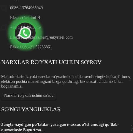
0086-13764965049
Eksport bo'limi B:
+86 13764965049
Elektron pochta:
sales@sakysteel.com
Faks: 0086-21 52236361
NARXLAR RO'YXATI UCHUN SO'ROV
Mahsulotlarimiz yoki narxlar ro'yxatimiz haqida savollaringiz bo'lsa, iltimos,
elektron pochta manzilingizni bizga qoldiring, biz 8 soat ichida siz bilan
bog'lanamiz.
Narxlar ro'yxati uchun so'rov
SO'NGI YANGILIKLAR
Zanglamaydigan po'latdan yasalgan maxsus o'lchamdagi qo'llab-
quvvatlash: Buyurtma...