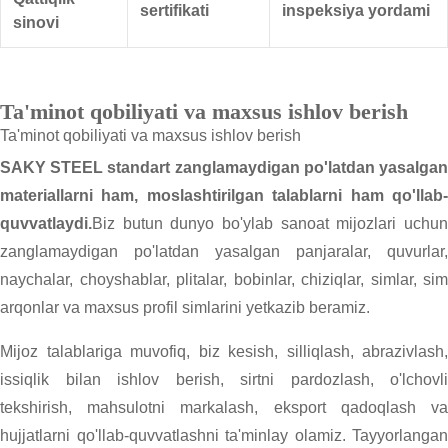
sertifikati
inspeksiya yordami
sinovi
Ta'minot qobiliyati va maxsus ishlov berish
Ta'minot qobiliyati va maxsus ishlov berish
SAKY STEEL standart zanglamaydigan po'latdan yasalgan
materiallarni ham, moslashtirilgan talablarni ham qo'llab-
quvvatlaydi.
Biz butun dunyo bo'ylab sanoat mijozlari uchun
zanglamaydigan po'latdan yasalgan panjaralar, quvurlar,
naychalar, choyshablar, plitalar, bobinlar, chiziqlar, simlar, sim
arqonlar va maxsus profil simlarini yetkazib beramiz.
Mijoz talablariga muvofiq, biz kesish, silliqlash, abrazivlash,
issiqlik bilan ishlov berish, sirtni pardozlash, o'lchovli
tekshirish, mahsulotni markalash, eksport qadoqlash va
hujjatlarni qo'llab-quvvatlashni ta'minlay olamiz. Tayyorlangan