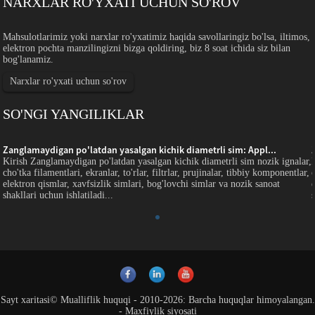
NARXLAR RO'YXATI UCHUN SO'ROV
Mahsulotlarimiz yoki narxlar ro'yxatimiz haqida savollaringiz bo'lsa, iltimos,
elektron pochta manzilingizni bizga qoldiring, biz 8 soat ichida siz bilan
bog'lanamiz.
Narxlar ro'yxati uchun so'rov
SO'NGI YANGILIKLAR
Zanglamaydigan po'latdan yasalgan kichik diametrli sim: Appl...
,
Kirish Zanglamaydigan po'latdan yasalgan kichik diametrli sim nozik ignalar,
,
cho'tka filamentlari, ekranlar, to'rlar, filtrlar, prujinalar, tibbiy komponentlar,
elektron qismlar, xavfsizlik simlari, bog'lovchi simlar va nozik sanoat
shakllari uchun ishlatiladi...
Sayt xaritasi
© Mualliflik huquqi - 2010-2026: Barcha huquqlar himoyalangan.
-
Maxfiylik siyosati