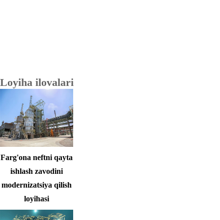
hamkorlikni qo'llab-
quvvatlaymiz.
Loyiha ilovalari
Farg'ona neftni qayta
ishlash zavodini
modernizatsiya qilish
loyihasi