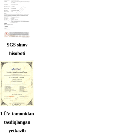
SGS sinov
hisoboti
TÜV tomonidan
tasdiqlangan
yetkazib