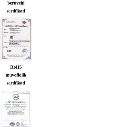
beruvchi
sertifikati
RoHS
muvofiqlik
sertifikati