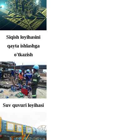
Siqish loyihasini
qayta ishlashga
o'tkazish
Suv quvuri loyihasi