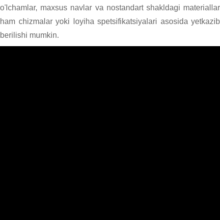
o'lchamlar, maxsus navlar va nostandart shakldagi materiallar
ham chizmalar yoki loyiha spetsifikatsiyalari asosida yetkazib
berilishi mumkin.