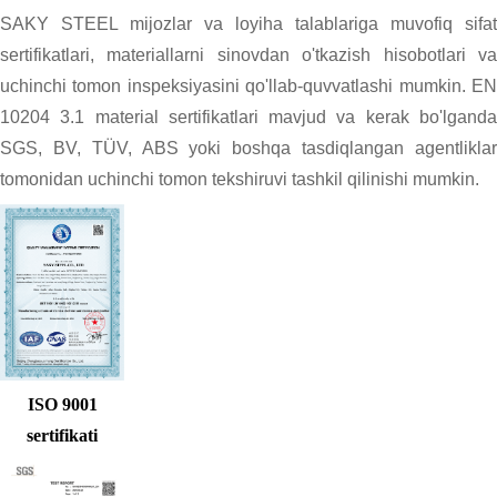
SAKY STEEL mijozlar va loyiha talablariga muvofiq sifat
sertifikatlari, materiallarni sinovdan o'tkazish hisobotlari va
uchinchi tomon inspeksiyasini qo'llab-quvvatlashi mumkin. EN
10204 3.1 material sertifikatlari mavjud va kerak bo'lganda
SGS, BV, TÜV, ABS yoki boshqa tasdiqlangan agentliklar
tomonidan uchinchi tomon tekshiruvi tashkil qilinishi mumkin.
ISO 9001
sertifikati