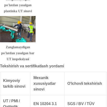
po'latdan yasalgan
plastinka UT sinovi
Zanglamaydigan
po'latdan yasalgan bar
UT inspeksiyasi
Tekshirish va sertifikatlash yordami
Mexanik
Kimyoviy
xususiyatlar
O'lchovli tekshirish
tarkib sinovi
sinovi
UT / PMI /
EN 10204 3.1
SGS / BV / TÜV
Qattiqlik