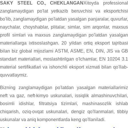
SAKY STEEL CO., CHEKLANGAN
Xitoyda professional
zanglamaydigan po'lat yetkazib beruvchisi va eksportchisi
bo'lib, zanglamaydigan po'latdan yasalgan panjaralar, quvurlar,
naychalar, choyshablar, plitalar, simlar, sim arqonlar, maxsus
profil simlari va maxsus zanglamaydigan po'latdan yasalgan
materiallarga ixtisoslashgan. 20 yildan ortiq eksport tajribasi
bilan biz global mijozlarni ASTM, ASME, EN, DIN, JIS va GB
standart materiallari, moslashtirilgan o'lchamlar, EN 10204 3.1
material sertifikatlari va ishonchli eksport xizmati bilan qo'llab-
quvvatlaymiz.
Bizning zanglamaydigan po'latdan yasalgan materiallarimiz
neft va gaz, neft-kimyo uskunalari, issiqlik almashinuvchilari,
bosimli idishlar, filtratsiya tizimlari, mashinasozlik ishlab
chiqarish, oziq-ovqat uskunalari, dengiz qo'llanmalari, tibbiy
uskunalar va aniq komponentlarda keng qo'llaniladi.