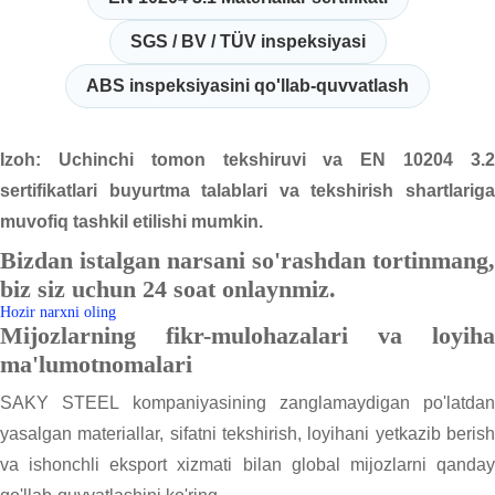
SGS / BV / TÜV inspeksiyasi
ABS inspeksiyasini qo'llab-quvvatlash
Izoh: Uchinchi tomon tekshiruvi va EN 10204 3.2
sertifikatlari buyurtma talablari va tekshirish shartlariga
muvofiq tashkil etilishi mumkin.
Bizdan istalgan narsani so'rashdan tortinmang,
biz siz uchun 24 soat onlaynmiz.
Hozir narxni oling
Mijozlarning fikr-mulohazalari va loyiha
ma'lumotnomalari
SAKY STEEL kompaniyasining zanglamaydigan po'latdan
yasalgan materiallar, sifatni tekshirish, loyihani yetkazib berish
va ishonchli eksport xizmati bilan global mijozlarni qanday