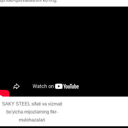
qo'llab-quvvatlashini ko'ring.
SAKY STEEL sifati va xizmati
bo'yicha mijozlarning fikr-
mulohazalari