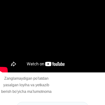
Zanglamaydigan po'latdan
yasalgan loyiha va yetkazib
berish bo'yicha ma'lumotnoma