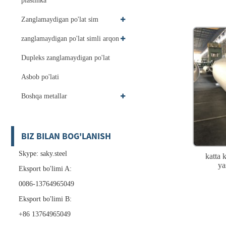
plastinka
Zanglamaydigan po'lat sim
zanglamaydigan po'lat simli arqon
Dupleks zanglamaydigan po'lat
Asbob po'lati
Boshqa metallar
BIZ BILAN BOG'LANISH
Skype: saky.steel
katta 
ya
Eksport bo'limi A:
0086-13764965049
Eksport bo'limi B:
+86 13764965049