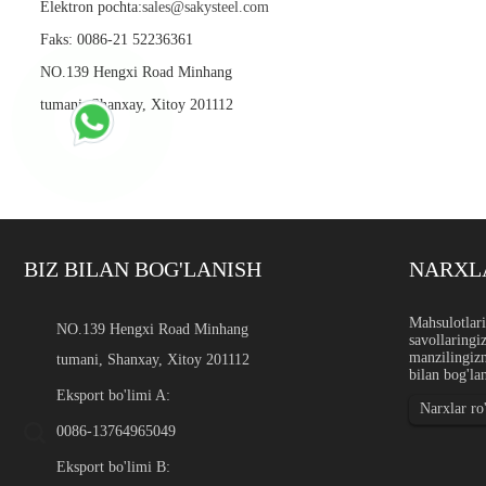
Elektron pochta:
sales@sakysteel.com
Faks: 0086-21 52236361
NO.139 Hengxi Road Minhang
tumani, Shanxay, Xitoy 201112
BIZ BILAN BOG'LANISH
NARXLA
Zanglamaydigan po'latdan 
Mahsulotlari
NO.139 Hengxi Road Minhang
savollaringiz
Kirish Zanglamaydigan po'la
manzilingizn
tumani, Shanxay, Xitoy 201112
cho'tka filamentlari, ekranla
bilan bog'la
elektron qismlar, xavfsizlik
uchun ishlatiladi...
Eksport bo'limi A:
Narxlar ro
0086-13764965049
Eksport bo'limi B: