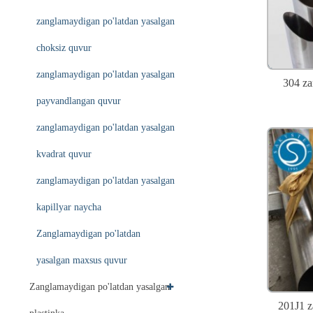
zanglamaydigan po'latdan yasalgan
choksiz quvur
zanglamaydigan po'latdan yasalgan
304 za
payvandlangan quvur
zanglamaydigan po'latdan yasalgan
kvadrat quvur
zanglamaydigan po'latdan yasalgan
kapillyar naycha
Zanglamaydigan po'latdan
yasalgan maxsus quvur
Zanglamaydigan po'latdan yasalgan
201J1 z