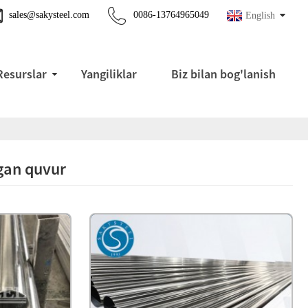
sales@sakysteel.com
0086-13764965049
English
Resurslar
Yangiliklar
Biz bilan bog'lanish
gan quvur