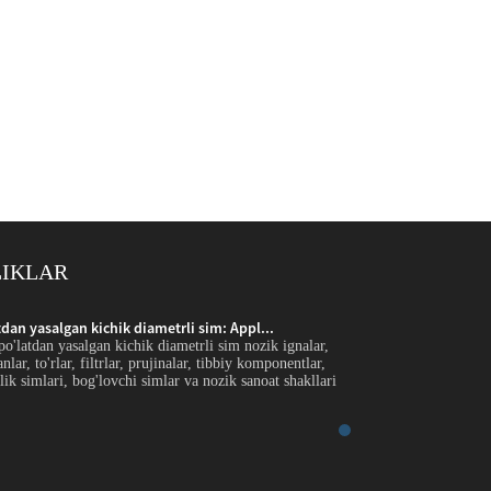
LIKLAR
an yasalgan kichik diametrli sim: Appl...
Zanglamaydigan po'l
'latdan yasalgan kichik diametrli sim nozik ignalar,
Kirish Zanglamaydigan
nlar, to'rlar, filtrlar, prujinalar, tibbiy komponentlar,
cho'tka filamentlari, e
lik simlari, bog'lovchi simlar va nozik sanoat shakllari
elektron qismlar, xavf
uchun ishlatiladi...