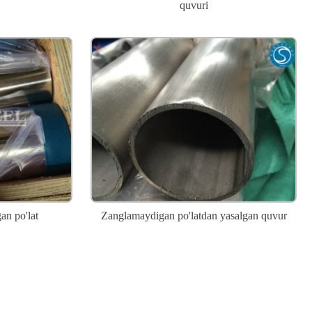
quvuri
n po'lat
Zanglamaydigan po'latdan yasalgan quvur