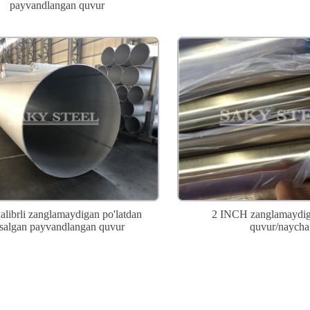
payvandlangan quvur
kalibrli zanglamaydigan po'latdan
2 INCH zanglamaydiga
salgan payvandlangan quvur
quvur/naycha