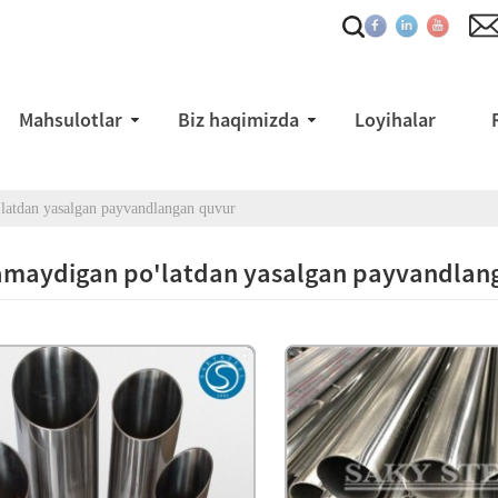
Mahsulotlar
Biz haqimizda
Loyihalar
latdan yasalgan payvandlangan quvur
amaydigan po'latdan yasalgan payvandlan