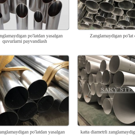
nglamaydigan po'latdan yasalgan
Zanglamaydigan po'lat
quvurlarni payvandlash
anglamaydigan po'latdan yasalgan
katta diametrli zanglamaydig