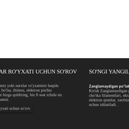
R RO'YXATI UCHUN SO'ROV
SO'NGI YANGI
yasalgan kichik diametrli sim: Appl...
miz yoki narxlar ro'yxatimiz haqida
Zanglamaydigan po'latd
 bo'lsa, iltimos, elektron pochta
tdan yasalgan kichik diametrli sim nozik ignalar,
Kirish Zanglamaydigan po
i bizga qoldiring, biz 8 soat ichida siz
r, to'rlar, filtrlar, prujinalar, tibbiy komponentlar,
cho'tka filamentlari, ekra
namiz.
 simlari, bog'lovchi simlar va nozik sanoat shakllari
elektron qismlar, xavfsiz
uchun ishlatiladi...
'yxati uchun so'rov