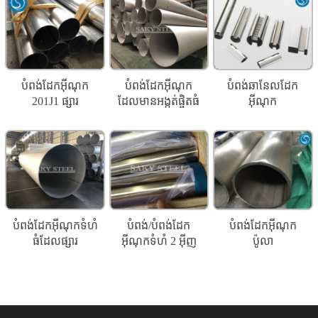
បំពង់ដែកអ៊ីណុក
បំពង់ដែកអ៊ីណុក
បំពង់ឆានែលដែក
201J1 ផ្សារ
ដែលមានអង្កត់ផ្ចិតធំ
អ៊ីណុក
បំពង់ដែកអ៊ីណុកទំហំ
បំពង់/បំពង់ដែក
បំពង់ដែកអ៊ីណុក
ធំដែលផ្សារ
អ៊ីណុកទំហំ 2 អ៊ីញ
ប៉ូលា