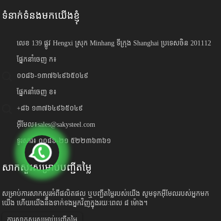
ទំនាក់ទំនងមកយើងខ្ញុំ
លេខ 139 ផ្លូវ Hengxi ស្រុក Minhang ទីក្រុង Shanghai ប្រទេសចិន 201112
ផ្នែកនាំចេញ ក៖
០០៨៦-១៣៧៦៤៩៦៥០៤៩
ផ្នែកនាំចេញ ខ៖
+៨៦ ១៣៧៦៤៩៦៥០៤៩
អ៊ីមែល៖
sales@sakysteel.com
ទូរសារ៖ ០០៨៦-២១ ៥២២៣៦៣៦១
សាកសួរសម្រាប់បញ្ជីតម្លៃ
សម្រាប់ការសាកសួរអំពីផលិតផល ឬបញ្ជីតម្លៃរបស់យើង សូមទុកអ៊ីមែលរបស់អ្នកមក
យើង ហើយយើងនឹងទាក់ទងអ្នកវិញក្នុងរយៈពេល ៨ ម៉ោង។
ការសាកសួរសម្រាប់បញ្ជីតម្លៃ