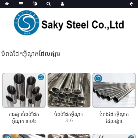
បំពង់ដែកអ៊ីណុកដែលផ្សារ
ការផ្សារបំពង់ដែក
បំពង់ដែកអ៊ីណុក
បំពង់ដែកអ៊ីណុក
316
អ៊ីណុក ៣០៤
ដែលផ្សារ