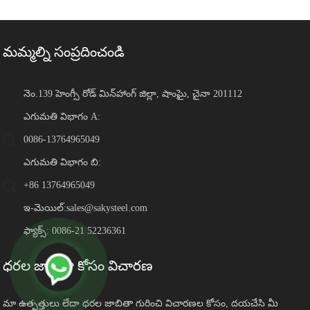
మమ్మల్ని సంప్రదించండి
నెం.139 హెంగ్సీ రోడ్ మిన్‌హాంగ్ జిల్లా, షాంఘై, చైనా 201112
ఎగుమతి విభాగం A:
0086-13764965049
ఎగుమతి విభాగం బి:
+86 13764965049
ఇ-మెయిల్:
sales@sakysteel.com
ఫ్యాక్స్: 0086-21 52236361
ధరల జాబితా కోసం విచారణ
మా ఉత్పత్తులు లేదా ధరల జాబితా గురించి విచారణల కోసం, దయచేసి మీ