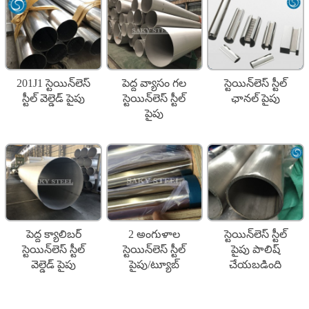
201J1 స్టెయిన్‌లెస్
పెద్ద వ్యాసం గల
స్టెయిన్‌లెస్ స్టీల్
స్టీల్ వెల్డెడ్ పైపు
స్టెయిన్‌లెస్ స్టీల్
ఛానల్ పైపు
పైపు
పెద్ద క్యాలిబర్
2 అంగుళాల
స్టెయిన్‌లెస్ స్టీల్
స్టెయిన్‌లెస్ స్టీల్
స్టెయిన్‌లెస్ స్టీల్
పైపు పాలిష్
వెల్డెడ్ పైపు
పైపు/ట్యూబ్
చేయబడింది