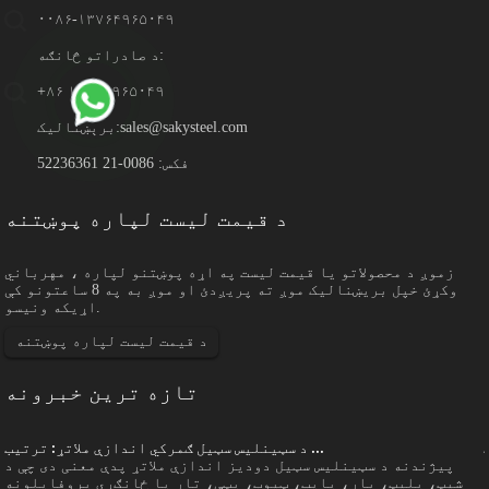
۰۰۸۶-۱۳۷۶۴۹۶۵۰۴۹
د صادراتو څانګه:
+۸۶ ۱۳۷۶۴۹۶۵۰۴۹
sales@sakysteel.com
برېښنالیک:
فکس: 0086-21 52236361
د قیمت لیست لپاره پوښتنه
زموږ د محصولاتو یا قیمت لیست په اړه پوښتنو لپاره ، مهرباني
وکړئ خپل بریښنالیک موږ ته پریږدئ او موږ به په 8 ساعتونو کې
اړیکه ونیسو.
د قیمت لیست لپاره پوښتنه
تازه ترین خبرونه
د سټینلیس سټیل ګمرکي اندازې ملاتړ: ترتیب ...
پیژندنه د سټینلیس سټیل دودیز اندازې ملاتړ پدې معنی دی چې د
شیټ، پلیټ، بار، پایپ، ټیوب، پټې، تار یا ځانګړي پروفایلونه