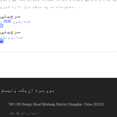
معلومات به په منظم ډول تازه کیږي.
سرچینې
د PDF کتابتون
سرچینې
حسابوونکي
موږ سره اړیکه ونیسئ
NO.139 Hengxi Road Minhang District,Shanghai, China 201112
د صادراتو څانګه: