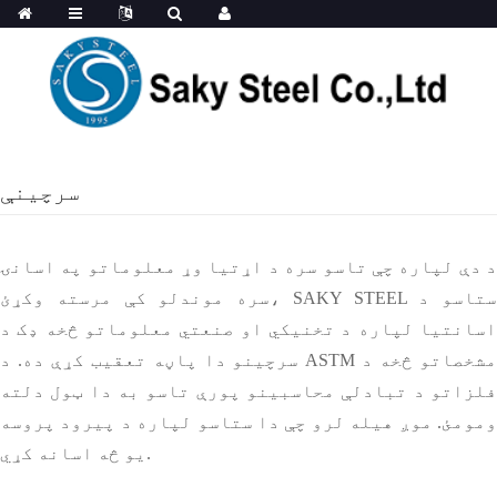
سرچینې
د دې لپاره چې تاسو سره د اړتیا وړ معلوماتو په اسانۍ
سره موندلو کې مرسته وکړئ، SAKY STEEL ستاسو د
اسانتیا لپاره د تخنیکي او صنعتي معلوماتو څخه ډک د
سرچینو دا پاڼه تعقیب کړې ده. د ASTM مشخصاتو څخه د
فلزاتو د تبادلې محاسبینو پورې تاسو به دا ټول دلته
ومومئ. موږ هیله لرو چې دا ستاسو لپاره د پیرود پروسه
یو څه اسانه کړي.