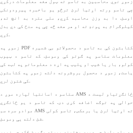
زموږ نوي محاسبین به تاسو ته ټول هغه معلومات درکړي
چې تاسو ورته اړتیا لرئ ترڅو یو باخبره پیرودونکی
اوسئ. دا به وزن محاسبه کړي، ملی متره به انچ ته،
کیلوګرام به پونډ ته او هر هغه څه چې په منځ کې دي بدل
کړي.
زموږ په PDF کتابتون کې به تاسو د محصولاتو بې شمیره
معلومات ستاسو په ګوتو کې ومومئ. که تاسو د ټیوب
کولو، بار یا شیټ او پلیټ په اړه د معلوماتو په لټه کې
یاست، زموږ د محصول بروشرونه دلته زموږ په کتابتون
کې شتون لري.
ستاسو د اسانتیا لپاره موږ د AMS ځانګړتیاو لیست د
حوالې په توګه اضافه کړی دی. که تاسو د یو ځانګړي
موادو سره سم AMS ته اړتیا لرئ یا برعکس، تاسو کولی
شئ دلته یې ومومئ.
په یاد ولرئ چې ډیری وختونه بیرته وګورئ ځکه چې زموږ