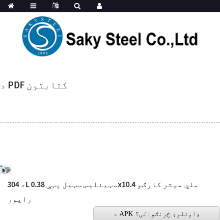
د PDF کتابتون
د 304L سټینلیس سټیل پټې 0.38x10.4 ملي میتر کارګو
راپور
د APK ډاونلوډ څرنګوالی؟