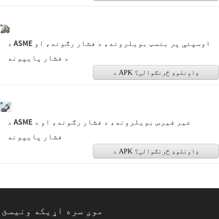
د ASME اوسپنې پر بنسټ بویلرونه، د فشار رګونه، او
د فشار پایپونه
د APK ډاونلوډ څرنګوالی؟
د ASME غیر فیرس بویلرونه، د فشار رګونه، او د
فشار پایپونه
د APK ډاونلوډ څرنګوالی؟
موږ سره اړیکه ونیسئ