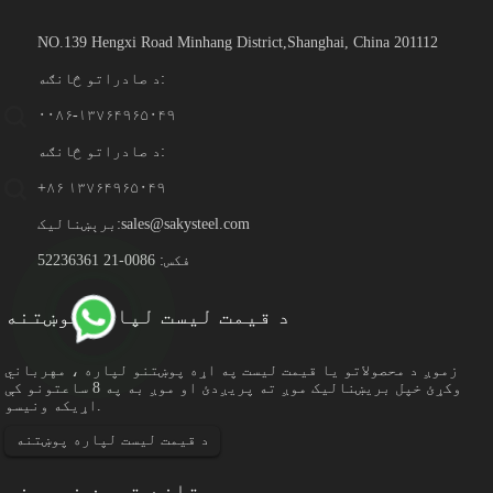
NO.139 Hengxi Road Minhang District,Shanghai, China 201112
د صادراتو څانګه:
۰۰۸۶-۱۳۷۶۴۹۶۵۰۴۹
د صادراتو څانګه:
+۸۶ ۱۳۷۶۴۹۶۵۰۴۹
sales@sakysteel.com
برېښنالیک:
فکس: 0086-21 52236361
د قیمت لیست لپاره پوښتنه
زموږ د محصولاتو یا قیمت لیست په اړه پوښتنو لپاره ، مهرباني
وکړئ خپل بریښنالیک موږ ته پریږدئ او موږ به په 8 ساعتونو کې
اړیکه ونیسو.
د قیمت لیست لپاره پوښتنه
تازه ترین خبرونه