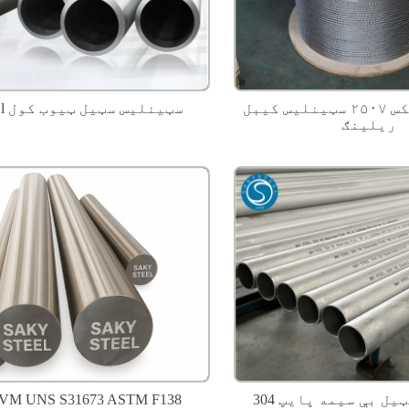
سوپر ډوپلیکس ۲۵۰۷ سټینلیس کیبل
د 316l سټینلیس سټیل ټیوب کول
ریلینګ
 سټیل بې سیمه پایپ
VM UNS S31673 ASTM F138