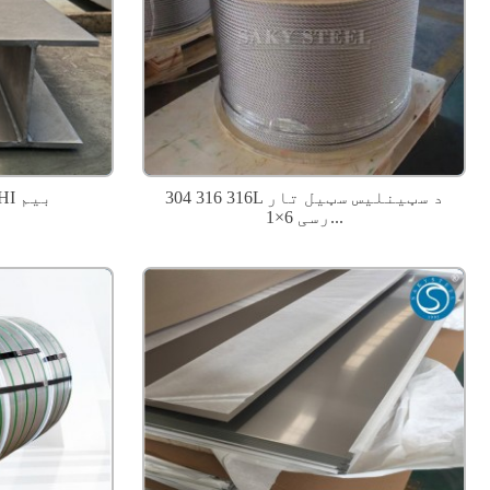
304 316 316L د سټینلیس سټیل تار
د سټینلیس سټیل HI بیم
رسی 6×1...