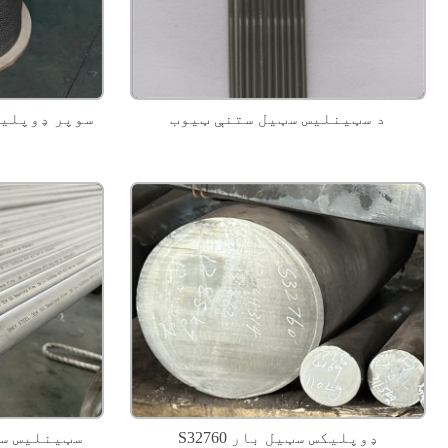
د سټینلیس سټیل ستنې ټیوب
S32760 ډوپلیکس سټیل بار
304 سټینلیس