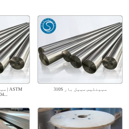
310S سټینلیس سټیل بار
4...