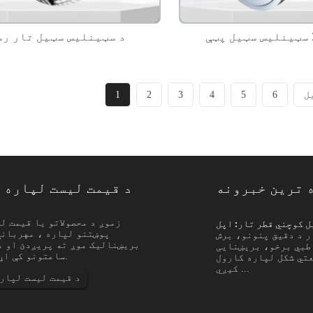
د سټینلیس سټیل تار رس
1
2
3
4
5
6
 ترین خبرونه
د قیمت لیست لپاره 
د سټینلیس سټیل کوچني قطر تار: اپل...
زموږ د محصولاتو یا قیمت ل
پوښتنو لپاره ، مهرباني
ر د دقیق پنونو، برش
پیژندنه د سټینلیس سټیل کوچني قطر 
طبي برخو، بریښنایی
فلامینټونو، سکرینونو، میش، فلټرونو، چشم
ساعتونو کې اړیکه ونیسو.
عتي شکل لپاره کارول
برخو، خوندیتوب تار، د پابندۍ تار او ښه 
کیږي ...
د قیمت لیست لپار