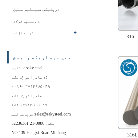
ډوپلیکس سټینلیس سټیل
د وسیلې فولاد
نور فلزات
موږ سره اړیکه ونیسئ
سکایپ: saky.steel
د صادراتو څانګه:
۰۰۸۶-۱۳۷۶۴۹۶۵۰۴۹
د صادراتو څانګه:
+۸۶ ۱۳۷۶۴۹۶۵۰۴۹
sales@sakysteel.com
برېښنالیک:
فکس: 0086-21 52236361
NO.139 Hengxi Road Minhang
316L