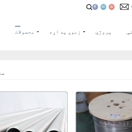
ې
پروژې
زموږ په اړه
محصولات
ک
مح