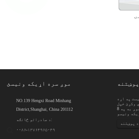
ۍ
پوښتنه
موږ سره اړیکه ونیسئ
یست په اړه
NO.139 Hengxi Road Minhang
 وکړئ خپل
تار د دقیق پنونو، برش
بریښنالیک موږ ته پریږدئ او موږ به په 8
و، طبي برخو، بریښنایی
District,Shanghai, China 201112
صنعتي شکل لپاره کارول
کیږي ...
د صادراتو څانګه:
ه پوښتنه
۰۰۸۶-۱۳۷۶۴۹۶۵۰۴۹