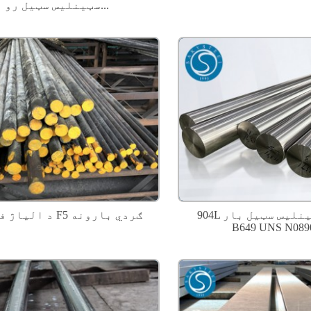
سټینلیس سټیل رو...
904L سټینلیس سټیل بار | ASTM
د الیاژ فولادو F5 ګردي بارونه
B649 UNS N0890