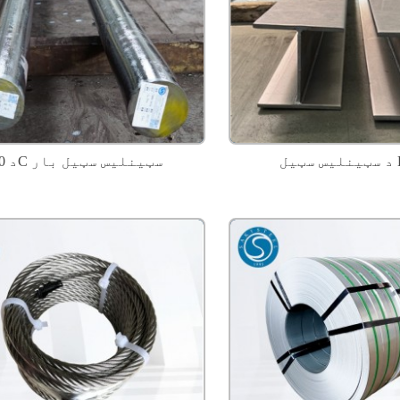
د 440C سټینلیس سټیل بار