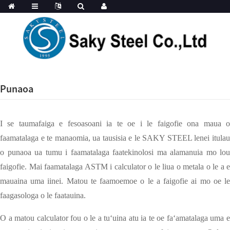
Punaoa
I se taumafaiga e fesoasoani ia te oe i le faigofie ona maua o
faamatalaga e te manaomia, ua tausisia e le SAKY STEEL lenei itulau
o punaoa ua tumu i faamatalaga faatekinolosi ma alamanuia mo lou
faigofie. Mai faamatalaga ASTM i calculator o le liua o metala o le a e
mauaina uma iinei. Matou te faamoemoe o le a faigofie ai mo oe le
faagasologa o le faatauina.
O a matou calculator fou o le a tuʻuina atu ia te oe faʻamatalaga uma e