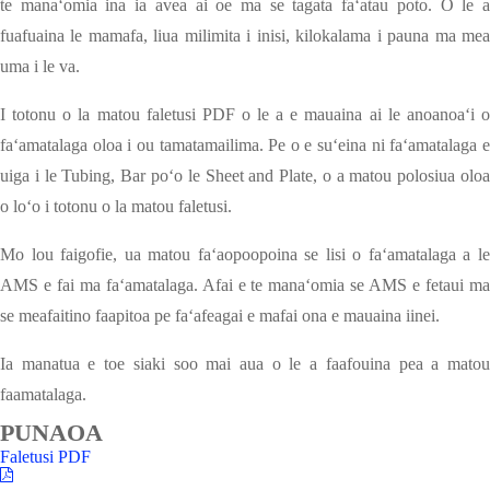
te manaʻomia ina ia avea ai oe ma se tagata faʻatau poto. O le a
fuafuaina le mamafa, liua milimita i inisi, kilokalama i pauna ma mea
uma i le va.
I totonu o la matou faletusi PDF o le a e mauaina ai le anoanoaʻi o
faʻamatalaga oloa i ou tamatamailima. Pe o e suʻeina ni faʻamatalaga e
uiga i le Tubing, Bar poʻo le Sheet and Plate, o a matou polosiua oloa
o loʻo i totonu o la matou faletusi.
Mo lou faigofie, ua matou faʻaopoopoina se lisi o faʻamatalaga a le
AMS e fai ma faʻamatalaga. Afai e te manaʻomia se AMS e fetaui ma
se meafaitino faapitoa pe faʻafeagai e mafai ona e mauaina iinei.
Ia manatua e toe siaki soo mai aua o le a faafouina pea a matou
faamatalaga.
PUNAOA
Faletusi PDF