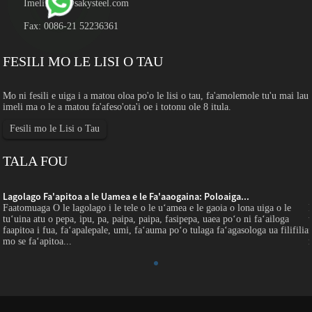
Imeli:
sales@sakysteel.com
Fax: 0086-21 52236361
FESILI MO LE LISI O TAU
Mo ni fesili e uiga i a matou oloa po'o le lisi o tau, fa'amolemole tu'u mai lau
imeli ma o le a matou fa'afeso'ota'i oe i totonu ole 8 itula.
Fesili mo le Lisi o Tau
TALA FOU
Lagolago Fa'apitoa a le Uamea e le Fa'aaogaina: Poloaiga...
Faatomuaga O le lagolago i le tele o le uʻamea e le gaoia o lona uiga o le
tuʻuina atu o pepa, ipu, pa, paipa, paipa, fasipepa, uaea poʻo ni faʻailoga
a
faapitoa i fua, faʻapalepale, umi, faʻauma poʻo tulaga faʻagasologa ua filifilia
mo se faʻapitoa...