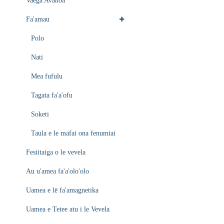
Vaega Avanoa
Fa'amau
Polo
Nati
Mea fufulu
Tagata fa'a'ofu
Soketi
Taula e le mafai ona fenumiai
Fesiitaiga o le vevela
Au u'amea fa'a'olo'olo
Uamea e lē fa'amagnetika
Uamea e Tetee atu i le Vevela