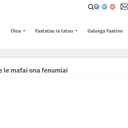
Oloa
Faatatau ia tatou
Galuega Faatino
e le mafai ona fenumiai