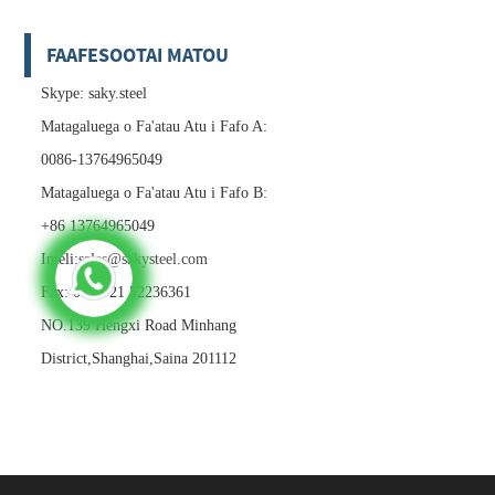
FAAFESOOTAI MATOU
Skype: saky.steel
Matagaluega o Fa'atau Atu i Fafo A:
0086-13764965049
Matagaluega o Fa'atau Atu i Fafo B:
+86 13764965049
Imeli:
sales@sakysteel.com
Fax: 0086-21 52236361
NO.139 Hengxi Road Minhang
District,Shanghai,Saina 201112