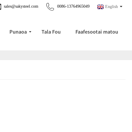
sales@sakysteel.com
0086-13764965049
English
Punaoa
Tala Fou
Faafesootai matou