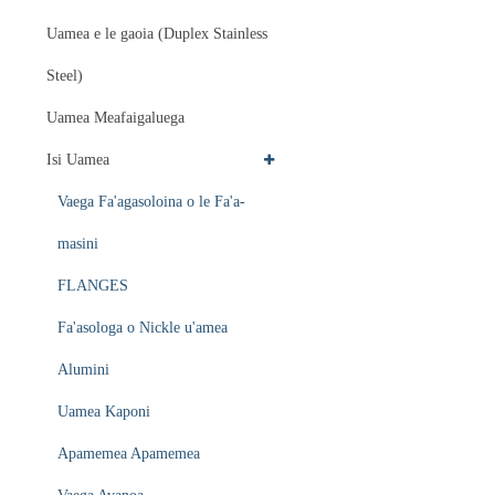
Uamea e le gaoia (Duplex Stainless
Steel)
Uamea Meafaigaluega
Isi Uamea
Vaega Fa'agasoloina o le Fa'a-
masini
FLANGES
Fa'asologa o Nickle u'amea
Alumini
Uamea Kaponi
Apamemea Apamemea