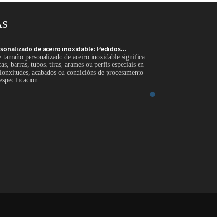
AS
onalizado de aceiro inoxidable: Pedidos...
Soporte de tamaño p
 tamaño personalizado de aceiro inoxidable significa
Introdución O soporte
as, barras, tubos, tiras, arames ou perfís especiais en
subministrar chapas, p
, lonxitudes, acabados ou condicións de procesamento
dimensións, toleranci
especificación...
seleccionadas para un