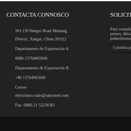
CONTACTA CONNOSCO
SOLICI
Soporte de tamaño person
Para consult
NO.139 Hengxi Road Minhang
prezos, déix
Introdución O soporte de ta
poñerémonos
District, Xangai, China 201112
subministrar chapas, placas,
dimensións, tolerancias, l
Consulta pa
seleccionadas para unha esp
Departamento de Exportación A:
0086-13764965049
Departamento de Exportación B:
+86 13764965049
Correo
electrónico:
sales@sakysteel.com
Fax: 0086-21 52236361