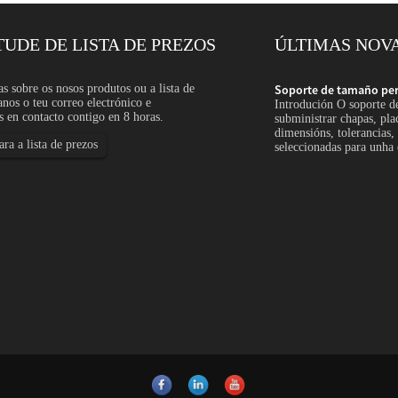
TUDE DE LISTA DE PREZOS
ÚLTIMAS NOV
alizado de aceiro inoxidable: Pedidos...
as sobre os nosos produtos ou a lista de
Soporte de tamaño pers
anos o teu correo electrónico e
maño personalizado de aceiro inoxidable significa
Introdución O soporte de
 en contacto contigo en 8 horas.
 barras, tubos, tiras, arames ou perfís especiais en
subministrar chapas, plac
onxitudes, acabados ou condicións de procesamento
dimensións, tolerancias
ra a lista de prezos
ecificación...
seleccionadas para unha 