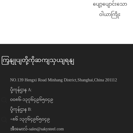
ပျော့ပျောင်းသော
ဝါယာကြိုး
ကြှနျုပျတို့ကိုဆကျသှယျရနျ
NO.139 Hengxi Road Minhang District,Shanghai,China 201112
ပို့ကုန်ဌာန A:
၀၀၈၆-၁၃၇၆၄၉၆၅၀၄၉
ပို့ကုန်ဌာန B:
+၈၆ ၁၃၇၆၄၉၆၅၀၄၉
အီးမေးလ်-
sales@sakysteel.com