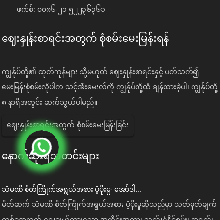
ဖက်စ်: ၀၀၈၆-၂၁ ၅၂၂၃၆၃၆၁
ဈေးနှုန်းစာရင်းအတွက် စုံစမ်းမေးမြန်းရန်
ကျွန်ုပ်တို့၏ ထုတ်ကုန်များ သို့မဟုတ် ဈေးနှုန်းစာရင်းနှင့် ပတ်သက်၍
မေးမြန်းစုံစမ်းလိုပါက သင့်အီးမေးလ်ကို ကျွန်ုပ်တို့ထံ ချန်ထားခဲ့ပါ၊ ကျွန်ုပ်တို့
၈ နာရီအတွင်း ဆက်သွယ်ပါမည်။
ဈေးနှုန်းစာရင်းအတွက် စုံစမ်းမေးမြန်းခြင်း
နောက်ဆုံးရသတင်းများ
သံမဏိ စိတ်ကြိုက်အရွယ်အစား ပံ့ပိုးမှု- အော်ဒါ...
်
မိတ်ဆက် သံမဏိ စိတ်ကြိုက်အရွယ်အစား ပံ့ပိုးမှုဆိုသည်မှာ သတ်မှတ်ချက်
တစ်ခုအတွက် ရွေးချယ်ထားသော အတိုင်းအတာ၊ သည်းခံနိုင်စွမ်း၊ အရှည်၊