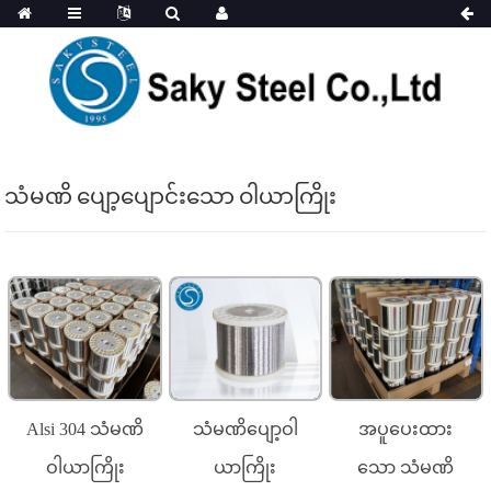
သံမဏိ ပျော့ပျောင်းသော ဝါယာကြိုး
Alsi 304 သံမဏိ
သံမဏိပျော့ဝါ
အပူပေးထား
ဝါယာကြိုး
ယာကြိုး
သော သံမဏိ