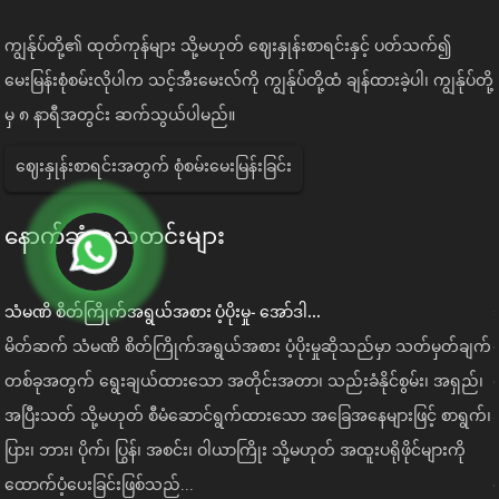
ကျွန်ုပ်တို့၏ ထုတ်ကုန်များ သို့မဟုတ် ဈေးနှုန်းစာရင်းနှင့် ပတ်သက်၍
မေးမြန်းစုံစမ်းလိုပါက သင့်အီးမေးလ်ကို ကျွန်ုပ်တို့ထံ ချန်ထားခဲ့ပါ၊ ကျွန်ုပ်တို့
မှ ၈ နာရီအတွင်း ဆက်သွယ်ပါမည်။
ဈေးနှုန်းစာရင်းအတွက် စုံစမ်းမေးမြန်းခြင်း
နောက်ဆုံးရသတင်းများ
သံမဏိ စိတ်ကြိုက်အရွယ်အစား ပံ့ပိုးမှု- အော်ဒါ...
်
မိတ်ဆက် သံမဏိ စိတ်ကြိုက်အရွယ်အစား ပံ့ပိုးမှုဆိုသည်မှာ သတ်မှတ်ချက်
တစ်ခုအတွက် ရွေးချယ်ထားသော အတိုင်းအတာ၊ သည်းခံနိုင်စွမ်း၊ အရှည်၊
၊
အပြီးသတ် သို့မဟုတ် စီမံဆောင်ရွက်ထားသော အခြေအနေများဖြင့် စာရွက်၊
ပြား၊ ဘား၊ ပိုက်၊ ပြွန်၊ အစင်း၊ ဝါယာကြိုး သို့မဟုတ် အထူးပရိုဖိုင်များကို
ထောက်ပံ့ပေးခြင်းဖြစ်သည်...