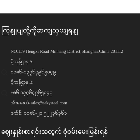
ကြှနျုပျတို့ကိုဆကျသှယျရနျ
NO.139 Hengxi Road Minhang District,Shanghai,China 201112
ပို့ကုန်ဌာန A:
၀၀၈၆-၁၃၇၆၄၉၆၅၀၄၉
ပို့ကုန်ဌာန B:
+၈၆ ၁၃၇၆၄၉၆၅၀၄၉
အီးမေးလ်-
sales@sakysteel.com
ဖက်စ်: ၀၀၈၆-၂၁ ၅၂၂၃၆၃၆၁
ဈေးနှုန်းစာရင်းအတွက် စုံစမ်းမေးမြန်းရန်