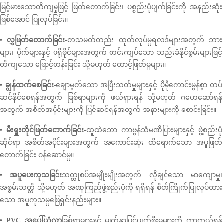
မြင့်မားသောတိကျမှုဖြင့် ဖြတ်တောက်ခြင်း၊ ပစ္စည်းပုံပျက်ခြင်းကို အနည်းဆုံး
ဖြစ်အောင် ပြုလုပ်ခြင်း။
• လွှဖြတ်တောက်ခြင်း-
တသမတ်တည်း ထုတ်လုပ်မှုရလဒ်များအတွက် ဘာ
များ၊ ပိုက်များနှင့် ပရိုဖိုင်များအတွက် တင်းကျပ်သော သည်းခံနိုင်စွမ်းများဖြင့်
တိကျသော ဖြောင့်တန်းခြင်း သို့မဟုတ် ထောင့်ဖြတ်မှုများ။
• ချွန်ထက်စေခြင်း-
ချောမွတ်သော အပြီးသတ်မှုများနှင့် ပိုမိုကောင်းမွန်စွာ တပ်
ဆင်နိုင်စေရန်အတွက် ခြစ်ရာများကို ဖယ်ရှားရန် သို့မဟုတ် ဂဟေဆော်ရန်
အတွက် အစိတ်အပိုင်းများကို ပြင်ဆင်ရန်အတွက် အနားများကို စောင်းခြင်း။
• မီးရှူးတိုင်ဖြတ်တောက်ခြင်း-
ထူထဲသော ကာဗွန်သံမဏိပြားများနှင့် ဖွဲ့စည်းပုံ
ဆိုင်ရာ အစိတ်အပိုင်းများအတွက် အကောင်းဆုံး ထိရောက်သော အပူဖြတ်
တောက်ခြင်း ဝန်ဆောင်မှု။
• အပူပေးကုသခြင်း
သတ္တုစပ်အမျိုးမျိုးအတွက် လိုချင်သော မာကျောမှု
အစွမ်းသတ္တိ သို့မဟုတ် အဏုကြည့်ဖွဲ့စည်းပုံကို ရရှိရန် စိတ်ကြိုက်ပြုလုပ်ထား
သော အပူကုသမှုဖြေရှင်းနည်းများ။
• PVC အပေါ်ယံလွှာ
ခြစ်ရာများနှင့် မျက်နှာပြင်ပျက်စီးမှုများကို ကာကွယ်ရန်