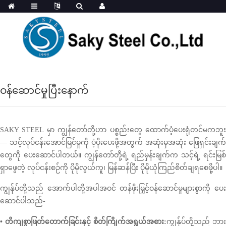
ဝန်ဆောင်မှုပြီးနောက်
SAKY STEEL မှာ ကျွန်တော်တို့ဟာ ပစ္စည်းတွေ ထောက်ပံ့ပေးရုံတင်မကဘူး
— သင့်လုပ်ငန်းအောင်မြင်မှုကို ပံ့ပိုးပေးဖို့အတွက် အဆုံးမှအဆုံး ဖြေရှင်းချက်
တွေကို ပေးဆောင်ပါတယ်။ ကျွန်တော်တို့ရဲ့ ရည်မှန်းချက်က သင့်ရဲ့ ရင်းမြစ်
ရှာဖွေတဲ့ လုပ်ငန်းစဉ်ကို ပိုမိုလွယ်ကူ၊ မြန်ဆန်ပြီး ပိုမိုယုံကြည်စိတ်ချရစေဖို့ပါ။
ကျွန်ုပ်တို့သည် အောက်ပါတို့အပါအဝင် တန်ဖိုးမြှင့်ဝန်ဆောင်မှုများစွာကို ပေး
ဆောင်ပါသည်-
• တိကျစွာဖြတ်တောက်ခြင်းနှင့် စိတ်ကြိုက်အရွယ်အစား:
ကျွန်ုပ်တို့သည် ဘား