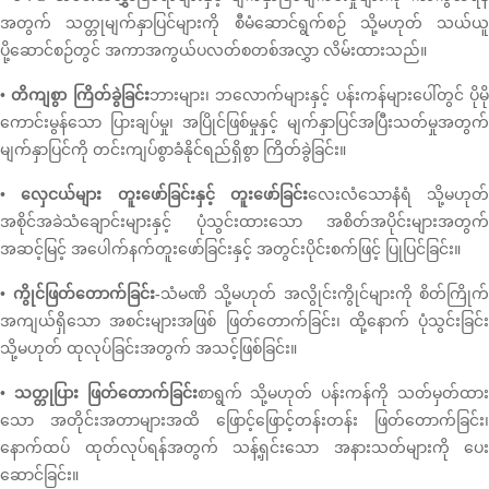
အတွက် သတ္တုမျက်နှာပြင်များကို စီမံဆောင်ရွက်စဉ် သို့မဟုတ် သယ်ယူ
ပို့ဆောင်စဉ်တွင် အကာအကွယ်ပလတ်စတစ်အလွှာ လိမ်းထားသည်။
• တိကျစွာ ကြိတ်ခွဲခြင်း
ဘားများ၊ ဘလောက်များနှင့် ပန်းကန်များပေါ်တွင် ပိုမိ
ကောင်းမွန်သော ပြားချပ်မှု၊ အပြိုင်ဖြစ်မှုနှင့် မျက်နှာပြင်အပြီးသတ်မှုအတွက်
မျက်နှာပြင်ကို တင်းကျပ်စွာခံနိုင်ရည်ရှိစွာ ကြိတ်ခွဲခြင်း။
• လှေငယ်များ တူးဖော်ခြင်းနှင့် တူးဖော်ခြင်း
လေးလံသောနံရံ သို့မဟုတ်
အစိုင်အခဲသံချောင်းများနှင့် ပုံသွင်းထားသော အစိတ်အပိုင်းများအတွက်
အဆင့်မြင့် အပေါက်နက်တူးဖော်ခြင်းနှင့် အတွင်းပိုင်းစက်ဖြင့် ပြုပြင်ခြင်း။
• ကွိုင်ဖြတ်တောက်ခြင်း-
သံမဏိ သို့မဟုတ် အလွိုင်းကွိုင်များကို စိတ်ကြိုက်
အကျယ်ရှိသော အစင်းများအဖြစ် ဖြတ်တောက်ခြင်း၊ ထို့နောက် ပုံသွင်းခြင်း
သို့မဟုတ် ထုလုပ်ခြင်းအတွက် အသင့်ဖြစ်ခြင်း။
• သတ္တုပြား ဖြတ်တောက်ခြင်း
စာရွက် သို့မဟုတ် ပန်းကန်ကို သတ်မှတ်ထာ
သော အတိုင်းအတာများအထိ ဖြောင့်ဖြောင့်တန်းတန်း ဖြတ်တောက်ခြင်း၊
နောက်ထပ် ထုတ်လုပ်ရန်အတွက် သန့်ရှင်းသော အနားသတ်များကို ပေး
ဆောင်ခြင်း။