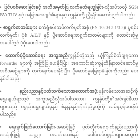
• ပြင်ပစစ်ဆေးခြင်းနှင့် အသိအမှတ်ပြုလက်မှတ်ရယူခြင်း-
လိုအပ်သလို SGS၊
BV၊ TUV နှင့် အခြားအေဂျင်စီများနှင့် ကျွန်ုပ်တို့ ညှိနှိုင်းဆောင်ရွက်ပါသည်။
• စာရွက်စာတမ်းများ-
စက်ရုံစမ်းသပ်လက်မှတ်အစုံ (EN 10204 3.1/3.2)၊ မူရင်
လက်မှတ်၊ ပုံစံ A/E/F နှင့် ပို့ဆောင်ရေးစာရွက်စာတမ်းများကို တောင်းဆိုမှု
အပေါ်တွင် ပံ့ပိုးပေးပါသည်။
• ထောက်ပံ့ပို့ဆောင်ရေး အကူအညီ
ကျွန်ုပ်တို့သည် ယုံကြည်စိတ်ချရသော
forwarder များကို အကြံပြုပေးနိုင်ပြီး၊ အကောင်းဆုံးကွန်တိန်နာတင်ဆောင်မှု
အစီအစဉ်များကို တွက်ချက်ပေးနိုင်ပြီး၊ ပို့ဆောင်မှုခြေရာခံခြင်းကိုလည်း ပေး
နိုင်ပါသည်။
• နည်းပညာနှင့်ပတ်သက်သောအထောက်အပံ့:
မှန်ကန်သောအဆင့်ကို
ရွေးချယ်ရာတွင် အကူအညီလိုအပ်ပါသလား။ ကျွန်ုပ်တို့၏အင်ဂျင်နီယာ
များသည် ပစ္စည်းရွေးချယ်မှုနှင့် စံနှုန်းနှင့်ကိုက်ညီမှုတို့ကို လမ်းညွှန်ပေးနိုင်
ပါသည်။
• ရေဂျက်ဖြတ်တောက်ခြင်း-
အဆင့်မြင့် ပွတ်တိုက်ရေဂျက်နည်းပညာကို
အသုံးပြု၍ သတ္တု၊ ပလတ်စတစ်နှင့် ပေါင်းစပ်ပစ္စည်းများအတွက်