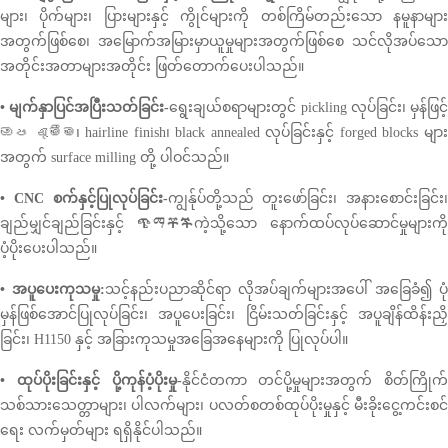
များ၊ ပိုက်များ၊ ပြားများနှင့် ကွိုင်များကို တစ်ကြိမ်တည်းသော နမူနာများ
အတွက်ဖြစ်စေ၊ အမြောက်အမြားမှာယူမှုများအတွက်ဖြစ်စေ သင်လိုအပ်သော
အတိုင်းအတာများအတိုင်း ဖြတ်တောက်ပေးပါသည်။
• မျက်နှာပြင်အပြီးသတ်ခြင်း-
ရွေးချယ်စရာများတွင် pickling လုပ်ခြင်း၊ မှန်ဖြင့်
ඔප දැමීම၊ hairline finish၊ black annealed လုပ်ခြင်းနှင့် forged blocks များ
အတွက် surface milling တို့ ပါဝင်သည်။
• CNC စက်နှင့်ပြုလုပ်ခြင်း-
ကျွန်ုပ်တို့သည် တူးဖော်ခြင်း၊ အနားစောင်းခြင်း၊
ချည်မျှင်ချည်ခြင်းနှင့် ጭማቾችကဲ့သို့သော နောက်ထပ်လုပ်ဆောင်မှုများကို
ပံ့ပိုးပေးပါသည်။
• အပူပေးကုသမှု:
သင့်နည်းပညာဆိုင်ရာ လိုအပ်ချက်များအပေါ် အခြေခံ၍ ပုံ
မှန်ဖြစ်အောင်ပြုလုပ်ခြင်း၊ အပူပေးခြင်း၊ ငြိမ်းသတ်ခြင်းနှင့် အပူချိန်ထိန်းညှိ
ခြင်း၊ H1150 နှင့် အခြားကုသမှုအခြေအနေများကို ပြုလုပ်ပါ။
• ထုပ်ပိုးခြင်းနှင့် ပို့ကုန်ပံ့ပိုးမှု-
နိုင်ငံတကာ တင်ပို့မှုများအတွက် စိတ်ကြိုက်
သစ်သားသေတ္တာများ၊ ပါလက်များ၊ ပလတ်စတစ်ထုပ်ပိုးမှုနှင့် မီးခိုးငွေ့ကင်းစင်
ရေး လက်မှတ်များ ရရှိနိုင်ပါသည်။