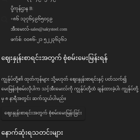
ပို့ကုန်ဌာန B:
+၈၆ ၁၃၇၆၄၉၆၅၀၄၉
အီးမေးလ်-
sales@sakysteel.com
ဖက်စ်: ၀၀၈၆-၂၁ ၅၂၂၃၆၃၆၁
ဈေးနှုန်းစာရင်းအတွက် စုံစမ်းမေးမြန်းရန်
ကျွန်ုပ်တို့၏ ထုတ်ကုန်များ သို့မဟုတ် ဈေးနှုန်းစာရင်းနှင့် ပတ်သက်၍
မေးမြန်းစုံစမ်းလိုပါက သင့်အီးမေးလ်ကို ကျွန်ုပ်တို့ထံ ချန်ထားခဲ့ပါ၊ ကျွန်ုပ်တို့
မှ ၈ နာရီအတွင်း ဆက်သွယ်ပါမည်။
ဈေးနှုန်းစာရင်းအတွက် စုံစမ်းမေးမြန်းခြင်း
နောက်ဆုံးရသတင်းများ