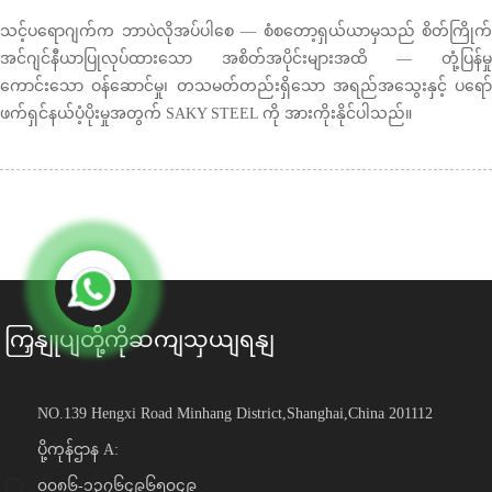
သင့်ပရောဂျက်က ဘာပဲလိုအပ်ပါစေ — စံစတော့ရှယ်ယာမှသည် စိတ်ကြိုက်
အင်ဂျင်နီယာပြုလုပ်ထားသော အစိတ်အပိုင်းများအထိ — တုံ့ပြန်မှု
ကောင်းသော ဝန်ဆောင်မှု၊ တသမတ်တည်းရှိသော အရည်အသွေးနှင့် ပရော်
ဖက်ရှင်နယ်ပံ့ပိုးမှုအတွက် SAKY STEEL ကို အားကိုးနိုင်ပါသည်။
ကြှနျုပျတို့ကိုဆကျသှယျရနျ
NO.139 Hengxi Road Minhang District,Shanghai,China 201112
ပို့ကုန်ဌာန A:
၀၀၈၆-၁၃၇၆၄၉၆၅၀၄၉