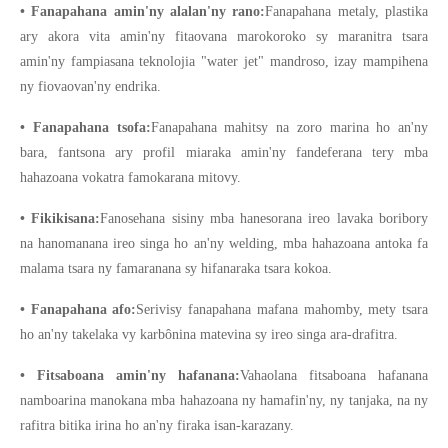
• Fanapahana amin'ny alalan'ny rano:
Fanapahana metaly, plastika
ary akora vita amin'ny fitaovana marokoroko sy maranitra tsara
amin'ny fampiasana teknolojia "water jet" mandroso, izay mampihena
ny fiovaovan'ny endrika.
• Fanapahana tsofa:
Fanapahana mahitsy na zoro marina ho an'ny
bara, fantsona ary profil miaraka amin'ny fandeferana tery mba
hahazoana vokatra famokarana mitovy.
• Fikikisana:
Fanosehana sisiny mba hanesorana ireo lavaka boribory
na hanomanana ireo singa ho an'ny welding, mba hahazoana antoka fa
malama tsara ny famaranana sy hifanaraka tsara kokoa.
• Fanapahana afo:
Serivisy fanapahana mafana mahomby, mety tsara
ho an'ny takelaka vy karbônina matevina sy ireo singa ara-drafitra.
• Fitsaboana amin'ny hafanana:
Vahaolana fitsaboana hafanana
namboarina manokana mba hahazoana ny hamafin'ny, ny tanjaka, na ny
rafitra bitika irina ho an'ny firaka isan-karazany.