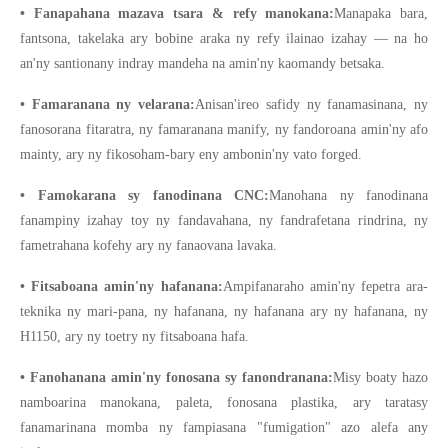
• Fanapahana mazava tsara & refy manokana:
Manapaka bara,
fantsona, takelaka ary bobine araka ny refy ilainao izahay — na ho
an'ny santionany indray mandeha na amin'ny kaomandy betsaka.
• Famaranana ny velarana:
Anisan'ireo safidy ny fanamasinana, ny
fanosorana fitaratra, ny famaranana manify, ny fandoroana amin'ny afo
mainty, ary ny fikosoham-bary eny ambonin'ny vato forged.
• Famokarana sy fanodinana CNC:
Manohana ny fanodinana
fanampiny izahay toy ny fandavahana, ny fandrafetana rindrina, ny
fametrahana kofehy ary ny fanaovana lavaka.
• Fitsaboana amin'ny hafanana:
Ampifanaraho amin'ny fepetra ara-
teknika ny mari-pana, ny hafanana, ny hafanana ary ny hafanana, ny
H1150, ary ny toetry ny fitsaboana hafa.
• Fanohanana amin'ny fonosana sy fanondranana:
Misy boaty hazo
namboarina manokana, paleta, fonosana plastika, ary taratasy
fanamarinana momba ny fampiasana "fumigation" azo alefa any