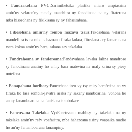
• Fandrakofana PVC:
Sarimihetsika plastika miaro ampiasaina
amin'ny velaran'ny metaly mandritra ny fanodinana na ny fitaterana
mba hisorohana ny fikikisana sy ny fahasimbana.
• Fikosohana amin'ny fomba mazava tsara:
Fikosohana velarana
mandefitra tsara mba hahazoana fisaka kokoa, fitoviana ary famaranana
tsara kokoa amin'ny bara, sakana ary takelaka.
• Fandrahoana sy fandoroana:
Fandavahana lavaka lalina mandroso
sy fanodinana anatiny ho an'ny bara matevina na mafy orina sy piesy
notefena.
• Fanapahana boribory:
Fanetehana ireo vy tsy misy harafesina na vy
firaka ho lasa sombin-javatra araka ny sakany namboarina, vonona ho
an'ny fanamboarana na fanisiana tombokase.
• Fanetezana Takelaka Vy:
Fanetezana mahitsy ny takelaka na ny
takelaka amin'ny refy voafaritra, mba hahazoana sisiny voapaika madio
ho an'ny fanamboarana fanampiny.