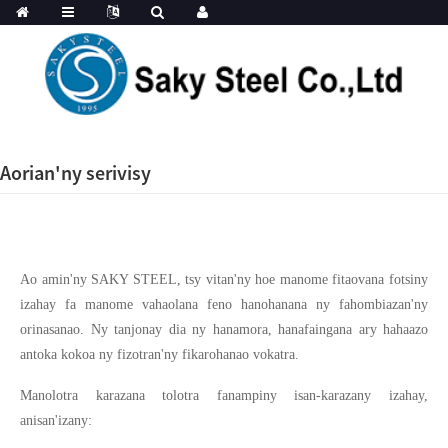
Aorian'ny serivisy
Ao amin'ny SAKY STEEL, tsy vitan'ny hoe manome fitaovana fotsiny
izahay fa manome vahaolana feno hanohanana ny fahombiazan'ny
orinasanao. Ny tanjonay dia ny hanamora, hanafaingana ary hahaazo
antoka kokoa ny fizotran'ny fikarohanao vokatra.
Manolotra karazana tolotra fanampiny isan-karazany izahay,
anisan'izany: