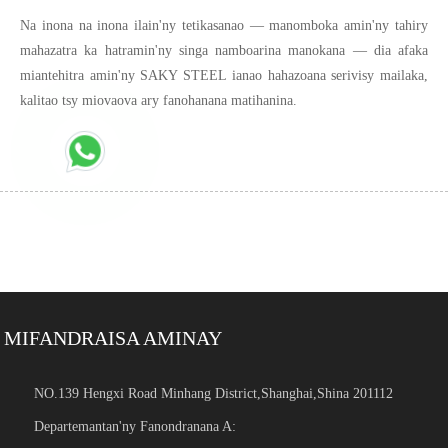
Na inona na inona ilain'ny tetikasanao — manomboka amin'ny tahiry
mahazatra ka hatramin'ny singa namboarina manokana — dia afaka
miantehitra amin'ny SAKY STEEL ianao hahazoana serivisy mailaka,
kalitao tsy miovaova ary fanohanana matihanina.
MIFANDRAISA AMINAY
NO.139 Hengxi Road Minhang District,Shanghai,Shina 201112
Departemantan'ny Fanondranana A: