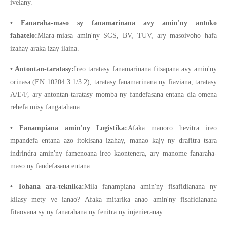
ivelany.
• Fanaraha-maso sy fanamarinana avy amin'ny antoko
fahatelo:
Miara-miasa amin'ny SGS, BV, TUV, ary masoivoho hafa
izahay araka izay ilaina.
• Antontan-taratasy:
Ireo taratasy fanamarinana fitsapana avy amin'ny
orinasa (EN 10204 3.1/3.2), taratasy fanamarinana ny fiaviana, taratasy
A/E/F, ary antontan-taratasy momba ny fandefasana entana dia omena
rehefa misy fangatahana.
• Fanampiana amin'ny Logistika:
Afaka manoro hevitra ireo
mpandefa entana azo itokisana izahay, manao kajy ny drafitra tsara
indrindra amin'ny famenoana ireo kaontenera, ary manome fanaraha-
maso ny fandefasana entana.
• Tohana ara-teknika:
Mila fanampiana amin'ny fisafidianana ny
kilasy mety ve ianao? Afaka mitarika anao amin'ny fisafidianana
fitaovana sy ny fanarahana ny fenitra ny injenieranay.