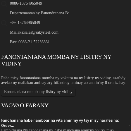
0086-13764965049
Departemantan'ny Fanondranana B:
+86 13764965049
Mailaka:
sales@sakysteel.com
Fax: 0086-21 52236361
FANONTANIANA MOMBA NY LISITRY NY
VIDINY
Raha misy fanontaniana momba ny vokatra na ny lisitry ny vidiny, azafady
avelao ny mailakao aminay ary hifandray aminay ao anatin'ny 8 ora izahay.
Fanontaniana momba ny lisitry ny vidiny
VAOVAO FARANY
Fanohanana habe namboarina vita amin'ny vy tsy misy harafesina:
Order...
Fampidirana Ny fanohanana ny habe manokana amin'ny vy tsy misy