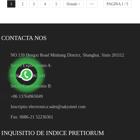
1
2
3
4
5
Deinde >
>>
PAGINA 1 / 5
CONTACTA NOS
NO.139 Hengxi Road Minhang District, Shanghai, Sinis 201112
Sectio Exportationis A:
0086-13764965049
Sectio Exportationis B:
+86 13764965049
Inscriptio electronica:
sales@sakysteel.com
Fax: 0086-21 52236361
INQUISITIO DE INDICE PRETIORUM