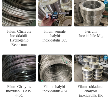
Filum Chalybis
Filum vernale
Ferrum
Inoxidabilis
chalybis
Inoxidabile Mig
Hydrogenio
inoxidabilis 305
Recoctum
Filum Chalybis
Filum chalybis
Filum soldadurae
Inoxidabilis AISI
inoxidabilis 434
chalybis
440C
inoxidabilis ER