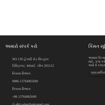
અમારો સંપર્ક કરો
કિંમત સૂ
સ્ટેનલેસ સ્ટીલ નાના વ્યાસન
અમારા ઉત્પ
NO.139 હેંગસી રોડ મિન્હાંગ
માટે, કૃપા 
પરિચય સ્ટેનલેસ સ્ટીલ ના
અમે 8 કલાકન
ડિસ્ટ્રિક્ટ, શાંઘાઈ, ચીન 201112
ફિલામેન્ટ, સ્ક્રીન, મેશ, ફિલ
સલામતી વાયર, બંધનકર્તા વા
પ્રાઇસલિસ
નિકાસ વિભાગ:
0086-13764965049
નિકાસ વિભાગ:
+86 13764965049
ઈ-મેલ:
sales@sakysteel.com