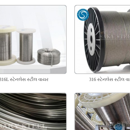
316L સ્ટેનલેસ સ્ટીલ વાયર
316 સ્ટેનલેસ સ્ટીલ વા