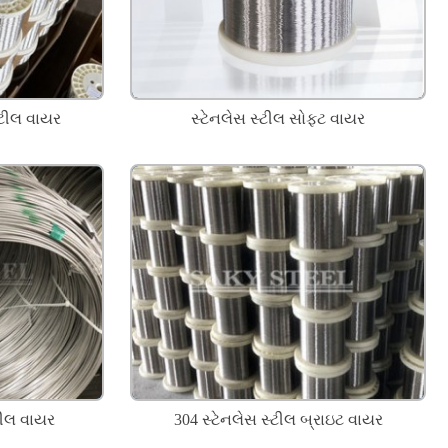
્ટીલ વાયર
સ્ટેનલેસ સ્ટીલ સોફ્ટ વાયર
ટીલ વાયર
304 સ્ટેનલેસ સ્ટીલ બ્રાઇટ વાયર