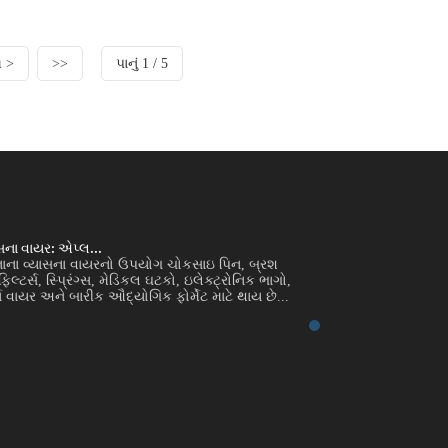
 >
>>
પાનું 1 / 5
ાસના વાયર: એપ્લ...
સ્ટેનલેસ સ્ટીલ નાના 
નાના વ્યાસના વાયરનો ઉપયોગ ચોકસાઇ પિન, બ્રશ
પરિચય સ્ટેનલેસ સ્ટ
ફિલ્ટર્સ, સ્પ્રિંગ્સ, મેડિકલ ઘટકો, ઇલેક્ટ્રોનિક ભાગો,
ફિલામેન્ટ, સ્ક્રીન, મે
 વાયર અને બારીક ઔદ્યોગિક ફોર્મેટ માટે થાય છે...
સલામતી વાયર, બંધનકર