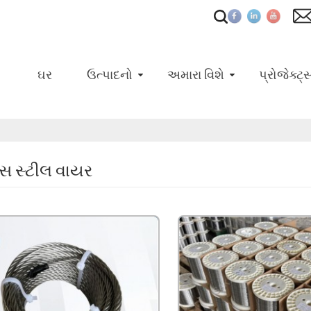
ઘર
ઉત્પાદનો
અમારા વિશે
પ્રોજેક્ટ્
ેસ સ્ટીલ વાયર