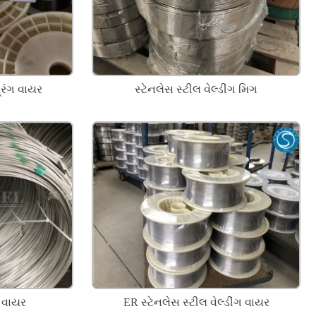
્રિંગ વાયર
સ્ટેનલેસ સ્ટીલ વેલ્ડીંગ મિગ
લ વાયર
ER સ્ટેનલેસ સ્ટીલ વેલ્ડીંગ વાયર