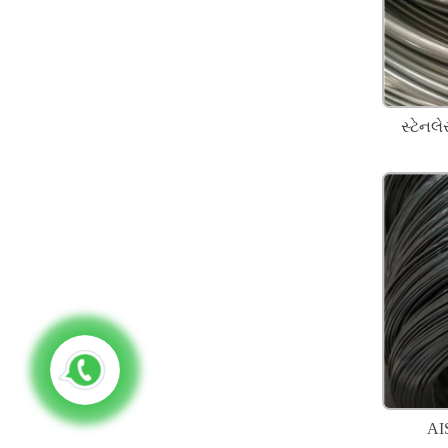
સ્ટેનલ
AIS