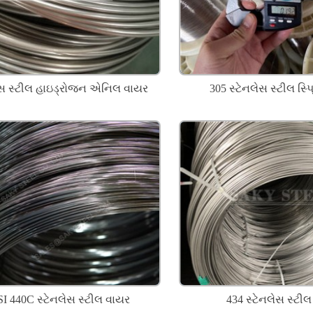
ેસ સ્ટીલ હાઇડ્રોજન એનિલ વાયર
305 સ્ટેનલેસ સ્ટીલ સ્પ
I 440C સ્ટેનલેસ સ્ટીલ વાયર
434 સ્ટેનલેસ સ્ટી