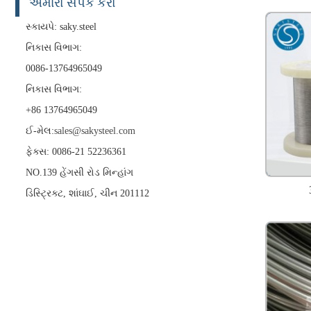
અમારો સંપર્ક કરો
સ્કાયપે: saky.steel
નિકાસ વિભાગ:
0086-13764965049
નિકાસ વિભાગ:
+86 13764965049
ઈ-મેલ:
sales@sakysteel.com
ફેક્સ: 0086-21 52236361
NO.139 હેંગસી રોડ મિન્હાંગ
ડિસ્ટ્રિક્ટ, શાંઘાઈ, ચીન 201112