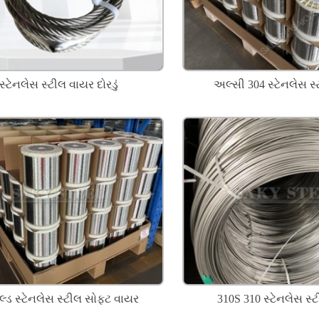
સ્ટેનલેસ સ્ટીલ વાયર દોરડું
અલ્સી 304 સ્ટેનલેસ સ
ડ સ્ટેનલેસ સ્ટીલ સોફ્ટ વાયર
310S 310 સ્ટેનલેસ સ્