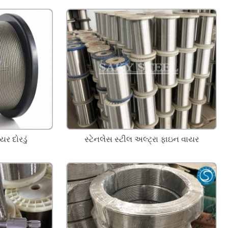
યર દોરડું
સ્ટેનલેસ સ્ટીલ અલ્ટ્રા ફાઇન વાયર