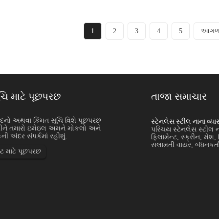
1
2
3
4
5
આગળ
ચિ માટે પૂછપરછ
તાજા સમાચાર
ા વાયર: એપ્લ...
ાદનો અથવા કિંમત સૂચિ વિશે પૂછપરછ
સ્ટેનલેસ સ્ટીલ નાના વ્ય
કરીને તમારો ઇમેઇલ અમને મોકલો અને
ના વ્યાસના વાયરનો ઉપયોગ ચોકસાઇ પિન, બ્રશ
પરિચય સ્ટેનલેસ સ્ટીલ 
ી અંદર સંપર્કમાં રહીશું.
્ટર્સ, સ્પ્રિંગ્સ, મેડિકલ ઘટકો, ઇલેક્ટ્રોનિક ભાગો,
ફિલામેન્ટ, સ્ક્રીન, મેશ, 
યર અને બારીક ઔદ્યોગિક ફોર્મેટ માટે થાય છે...
સલામતી વાયર, બંધનકર્તા
્ટ માટે પૂછપરછ