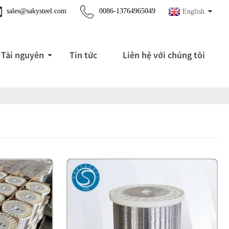
sales@sakysteel.com
0086-13764965049
English
Tài nguyên
Tin tức
Liên hệ với chúng tôi