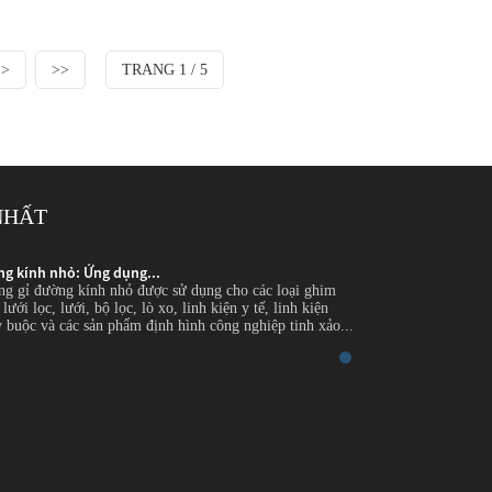
 >
>>
TRANG 1 / 5
NHẤT
ng kính nhỏ: Ứng dụng...
Dây thép không gỉ đ
ng gỉ đường kính nhỏ được sử dụng cho các loại ghim
Giới thiệu Dây thép 
lưới lọc, lưới, bộ lọc, lò xo, linh kiện y tế, linh kiện
chính xác, sợi chổi th
y buộc và các sản phẩm định hình công nghiệp tinh xảo...
điện tử, dây an toàn,