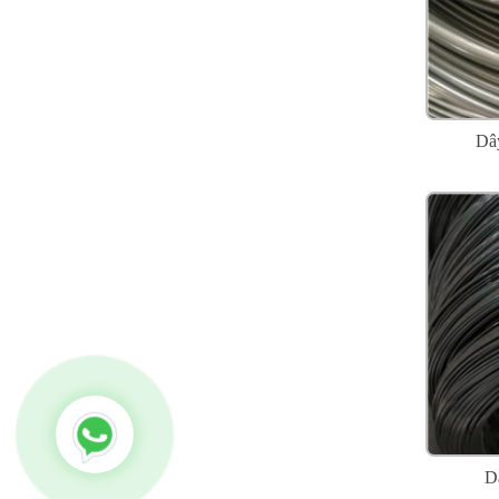
Dây
D