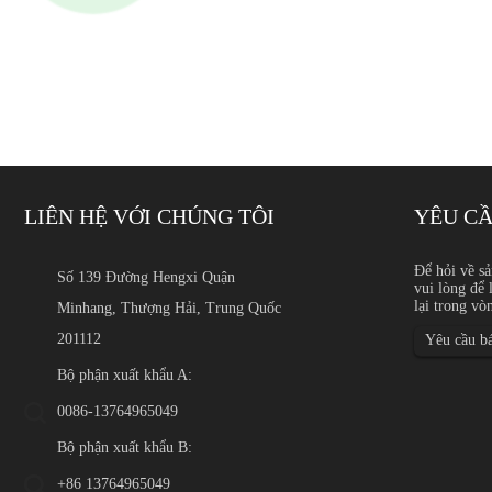
LIÊN HỆ VỚI CHÚNG TÔI
YÊU CẦ
Dây thép không gỉ đường 
Để hỏi về sả
Số 139 Đường Hengxi Quận
vui lòng để 
Giới thiệu Dây thép không
lại trong vò
Minhang, Thượng Hải, Trung Quốc
chính xác, sợi chổi than, lướ
điện tử, dây an toàn, dây b
201112
Yêu cầu bá
Bộ phận xuất khẩu A:
0086-13764965049
Bộ phận xuất khẩu B:
+86 13764965049