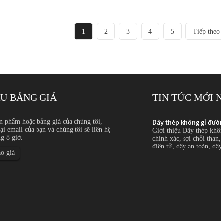
1
2
3
4
5
Tiếp theo
U BẢNG GIÁ
TIN TỨC MỚI 
kính nhỏ: Ứng dụng...
n phẩm hoặc bảng giá của chúng tôi,
Dây thép không gỉ đườ
lại email của bạn và chúng tôi sẽ liên hệ
 gỉ đường kính nhỏ được sử dụng cho các loại ghim
Giới thiệu Dây thép khô
ng 8 giờ.
i lọc, lưới, bộ lọc, lò xo, linh kiện y tế, linh kiện
chính xác, sợi chổi than, 
uộc và các sản phẩm định hình công nghiệp tinh xảo...
điện tử, dây an toàn, dâ
o giá