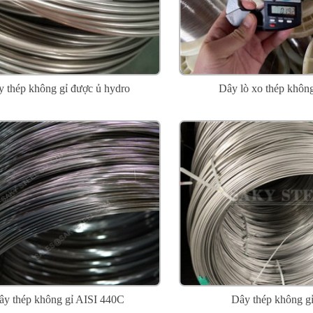
 thép không gỉ được ủ hydro
Dây lò xo thép không
ây thép không gỉ AISI 440C
Dây thép không g