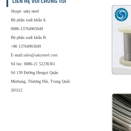
LIÊN HỆ VỚI CHÚNG TÔI
Skype: saky.steel
Bộ phận xuất khẩu A:
0086-13764965049
Bộ phận xuất khẩu B:
+86 13764965049
E-mail:
sales@sakysteel.com
Số fax: 0086-21 52236361
Số 139 Đường Hengxi Quận
Minhang, Thượng Hải, Trung Quốc
201112