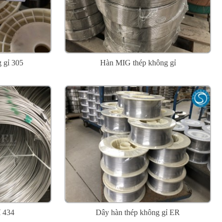
 gỉ 305
Hàn MIG thép không gỉ
ỉ 434
Dây hàn thép không gỉ ER