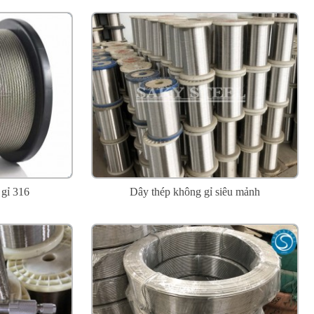
 gỉ 316
Dây thép không gỉ siêu mảnh