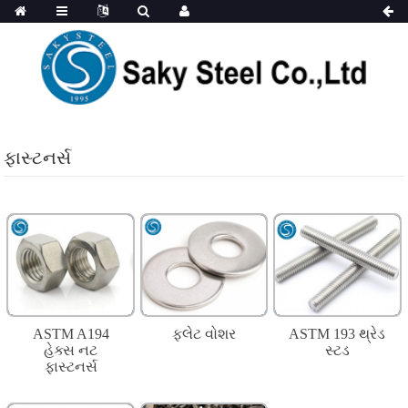
ફાસ્ટનર્સ
ASTM A194
ફ્લેટ વોશર
ASTM 193 થ્રેડ
હેક્સ નટ
સ્ટડ
ફાસ્ટનર્સ