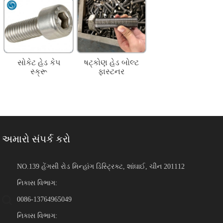
સોકેટ હેડ કેપ
ષટ્કોણ હેડ બોલ્ટ
સ્ક્રૂ
ફાસ્ટનર
અમારો સંપર્ક કરો
NO.139 હેંગસી રોડ મિન્હાંગ ડિસ્ટ્રિક્ટ, શાંઘાઈ, ચીન 201112
નિકાસ વિભાગ:
0086-13764965049
નિકાસ વિભાગ: