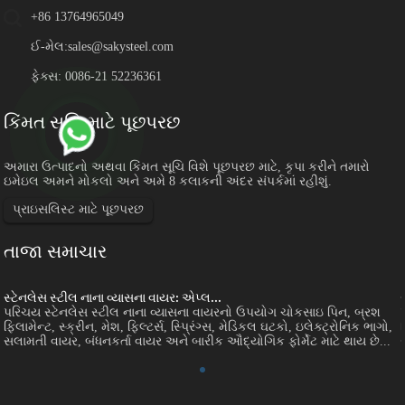
+86 13764965049
ઈ-મેલ:
sales@sakysteel.com
ફેક્સ: 0086-21 52236361
કિંમત સૂચિ માટે પૂછપરછ
અમારા ઉત્પાદનો અથવા કિંમત સૂચિ વિશે પૂછપરછ માટે, કૃપા કરીને તમારો
ઇમેઇલ અમને મોકલો અને અમે 8 કલાકની અંદર સંપર્કમાં રહીશું.
પ્રાઇસલિસ્ટ માટે પૂછપરછ
તાજા સમાચાર
સ્ટેનલેસ સ્ટીલ નાના વ્યાસના વાયર: એપ્લ...
પરિચય સ્ટેનલેસ સ્ટીલ નાના વ્યાસના વાયરનો ઉપયોગ ચોકસાઇ પિન, બ્રશ
ફિલામેન્ટ, સ્ક્રીન, મેશ, ફિલ્ટર્સ, સ્પ્રિંગ્સ, મેડિકલ ઘટકો, ઇલેક્ટ્રોનિક ભાગો,
સલામતી વાયર, બંધનકર્તા વાયર અને બારીક ઔદ્યોગિક ફોર્મેટ માટે થાય છે...