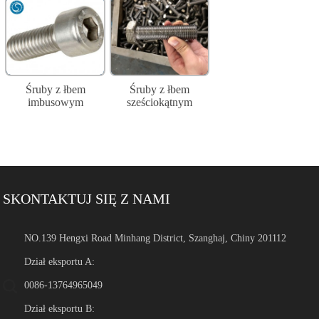
Śruby z łbem
Śruby z łbem
imbusowym
sześciokątnym
SKONTAKTUJ SIĘ Z NAMI
NO.139 Hengxi Road Minhang District, Szanghaj, Chiny 201112
Dział eksportu A:
0086-13764965049
Dział eksportu B: