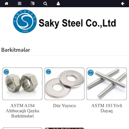
Bərkitmələr
ASTM A194
Düz Yuyucu
ASTM 193 Yivli
Altıbucaqlı Qayka
Dayaq
Bərkitmələri