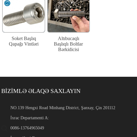
Soket Başlıq
Altıbucaqlı
Qapağı Vintləri
Başlıqlı Boltlar
Bərkidicisi
BİZİMLƏ ƏLAQƏ SAXLAYIN
NO.139 Hengxi Road Minhang District, Şanxay, Çin 201112
İxrac Departamenti A:
0086-13764965049