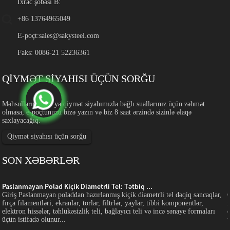
İxrac şöbəsi B:
+86 13764965049
E-poçt:
sales@sakysteel.com
Faks: 0086-21 52236361
QİYMƏT SİYAHISI ÜÇÜN SORĞU
Məhsullarımız və ya qiymət siyahımızla bağlı suallarınız üçün zəhmət
olmasa, e-poçtunuzu bizə yazın və biz 8 saat ərzində sizinlə əlaqə
saxlayacağıq.
Qiymət siyahısı üçün sorğu
SON XƏBƏRLƏR
Paslanmayan Polad Kiçik Diametrli Tel: Tətbiq ...
Giriş Paslanmayan poladdan hazırlanmış kiçik diametrli tel dəqiq sancaqlar,
fırça filamentləri, ekranlar, torlar, filtrlər, yaylar, tibbi komponentlər,
elektron hissələr, təhlükəsizlik teli, bağlayıcı teli və incə sənaye formaları
üçün istifadə olunur...