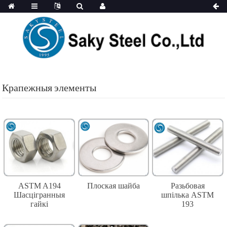
Крапежныя элементы
ASTM A194
Плоская шайба
Разьбовая
Шасцігранныя
шпілька ASTM
гайкі
193