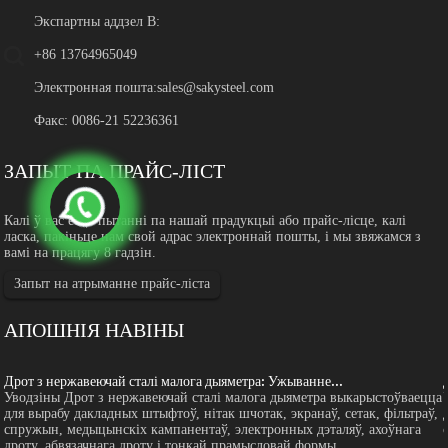
Экспартны аддзел B:
+86 13764965049
Электронная пошта:
sales@sakysteel.com
Факс: 0086-21 52236361
ЗАПЫТ ПА ПРАЙС-ЛІСТ
Калі ў вас ёсць пытанні па нашай прадукцыі або прайс-лісце, калі
ласка, пакіньце нам свой адрас электроннай пошты, і мы звяжамся з
вамі на працягу 8 гадзін.
Запыт на атрыманне прайс-ліста
АПОШНІЯ НАВІНЫ
Дрот з нержавеючай сталі малога дыяметра: Ужыванне...
а
Уводзіны Дрот з нержавеючай сталі малога дыяметра выкарыстоўваецца
для вырабу дакладных штыфтоў, нітак шчотак, экранаў, сетак, фільтраў,
спружын, медыцынскіх кампанентаў, электронных дэталяў, ахоўнага
дроту, абвязачнага дроту і тонкай прамысловай формы...