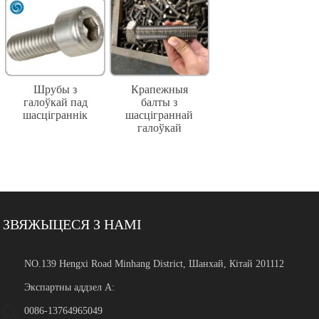
Шрубы з
Крапежныя
галоўкай пад
балты з
шасціграннік
шасціграннай
галоўкай
ЗВЯЖЫЦЕСЯ З НАМІ
NO.139 Hengxi Road Minhang District, Шанхай, Кітай 201112
Экспартны аддзел А:
0086-13764965049