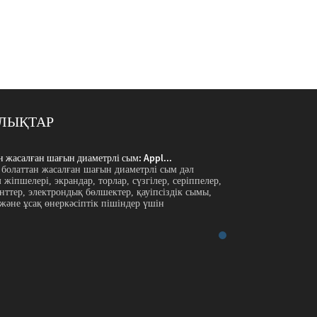
ЛЫҚТАР
н жасалған шағын диаметрлі сым: Appl...
Тот баспайтын болат
 болаттан жасалған шағын диаметрлі сым дәл
Кіріспе Тот баспай
жіпшелері, экрандар, торлар, сүзгілер, серіппелер,
түйреуіштер, қылқал
ттер, электрондық бөлшектер, қауіпсіздік сымы,
медициналық компон
әне ұсақ өнеркәсіптік пішіндер үшін
байланыстырушы сым
қолданылады...