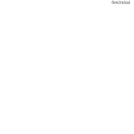
бекіткіші