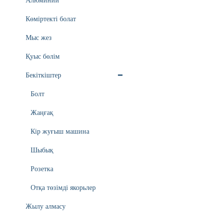
Алюминий
Көміртекті болат
Мыс жез
Қуыс бөлім
Бекіткіштер
Болт
Жаңғақ
Кір жуғыш машина
Шыбық
Розетка
Отқа төзімді якорьлер
Жылу алмасу