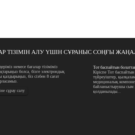
Р ТІЗІМІН АЛУ ҮШІН СҰРАНЫС
СОҢҒЫ ЖАҢА
асалған шағын диаметрлі сым: Appl...
деріміз немесе бағалар тізіміміз
Тот баспайтын болатта
ақтарыңыз болса, бізге электрондық
олаттан жасалған шағын диаметрлі сым дәл
Кіріспе Тот баспайтын
 қалдырыңыз, біз сізбен 8 сағат
пшелері, экрандар, торлар, сүзгілер, серіппелер,
түйреуіштер, қылқалам 
арласамыз.
р, электрондық бөлшектер, қауіпсіздік сымы,
медициналық компонен
 ұсақ өнеркәсіптік пішіндер үшін
байланыстырушы сым ж
іне сұрау салу
қолданылады...