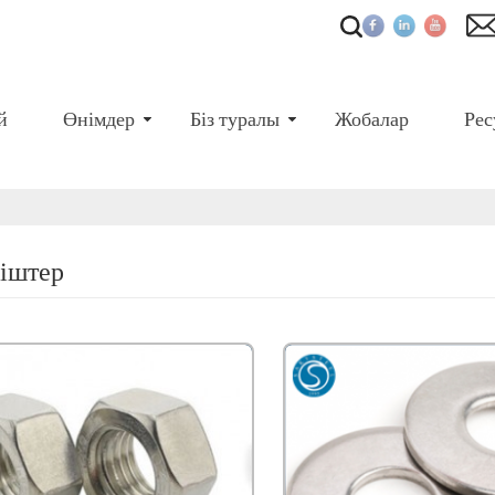
й
Өнімдер
Біз туралы
Жобалар
Рес
кіштер