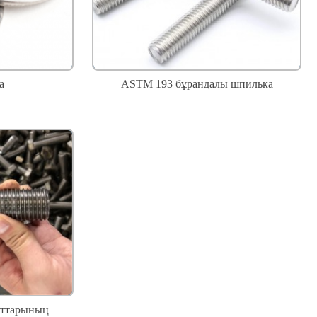
а
ASTM 193 бұрандалы шпилька
лттарының