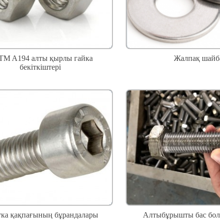
TM A194 алты қырлы гайка
Жалпақ шайб
бекіткіштері
тка қақпағының бұрандалары
Алтыбұрышты бас бо