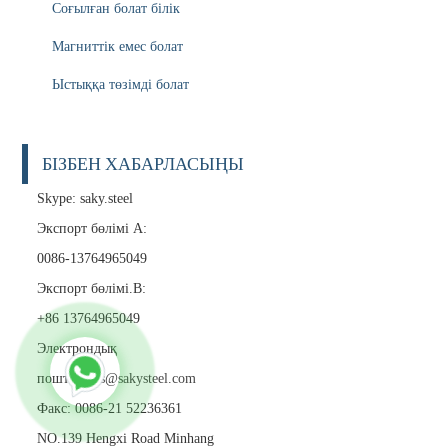
Соғылған болат білік
Магниттік емес болат
Ыстыққа төзімді болат
БІЗБЕН ХАБАРЛАСЫҢЫ
Skype: saky.steel
Экспорт бөлімі А:
0086-13764965049
Экспорт бөлімі.B:
+86 13764965049
Электрондық
пошта:
sales@sakysteel.com
Факс: 0086-21 52236361
NO.139 Hengxi Road Minhang