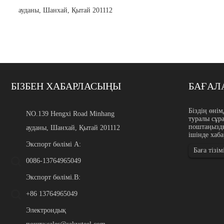
ауданы, Шанхай, Қытай 201112
БІЗБЕН ХАБАРЛАСЫҢЫ
БАҒАЛА
Тот баспайтын болаттан ж
Біздің өнім
NO.139 Hengxi Road Minhang
туралы сұр
Кіріспе Тот баспайтын б
поштаңызды
ауданы, Шанхай, Қытай 201112
түйреуіштер, қылқалам жі
ішінде хаб
медициналық компонентте
байланыстырушы сым және
Экспорт бөлімі А:
Баға тізім
қолданылады...
0086-13764965049
Экспорт бөлімі.B:
+86 13764965049
Электрондық