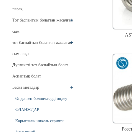
парақ
Тот баспайтын болаттан жасалған
сым
AS
тот баспайтын болаттан жасалған
сым арқан
Дуплексті тот баспайтын болат
Аспаптық болат
Басқа металдар
Өңделген бөлшектерді өңдеу
ФЛАНЖДАР
Қорытпалы никель сериясы
Розе